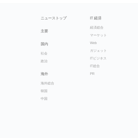
ニューストップ
IT 経済
経済総合
主要
マーケット
Web
国内
ガジェット
社会
ITビジネス
政治
IT総合
海外
PR
海外総合
韓国
中国