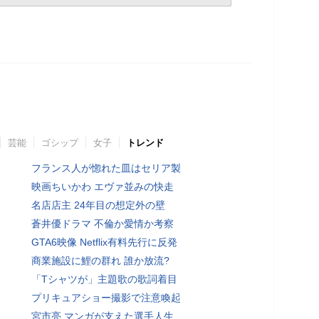
芸能
ゴシップ
女子
トレンド
フランス人が惚れた皿はセリア製
映画ちいかわ エヴァ並みの快走
名店店主 24年目の想定外の壁
蒼井優ドラマ 不倫か愛情か考察
GTA6映像 Netflix有料先行に反発
商業施設に鯉の群れ 誰か放流?
「Tシャツが」主題歌の歌詞着目
プリキュアショー撮影で注意喚起
宮市亮 マンガが支えた選手人生