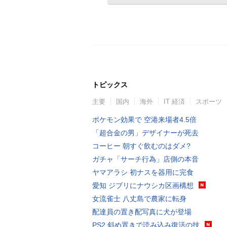
トピックス
主要
国内
海外
IT 経済
スポーツ
ポケモン効果で 空港来場者4.5倍
「超合金の男」デザイナーが死去
コーヒー 朝すぐ飲むのはダメ?
ガチャ「サーチ行為」店側の本音
ヤマアラシ 初ナスを器用に完食
愛知 ジブリにナウシカ区画構想
女流雀士 八丈島で農家に転身
配達員の置き配写真に犬が登場
PS2 斜め置きで読み込み復活の技