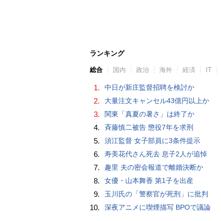
ランキング
総合
国内
政治
海外
経済
IT
1.
中日が新庄監督招聘を検討か
2.
大量注文キャンセル43億円以上か
3.
関東「真夏の暑さ」は終了か
4.
斉藤慎二被告 懲役7年を求刑
5.
須江監督 女子部員に3条件提示
6.
寿美花代さん死去 息子2人が追悼
7.
趣里 夫の密会報道で離婚決断か
8.
女優・山本舞香 第1子を出産
9.
玉川氏の「警察官が死刑」に批判
10.
深夜アニメに喫煙描写 BPOで議論