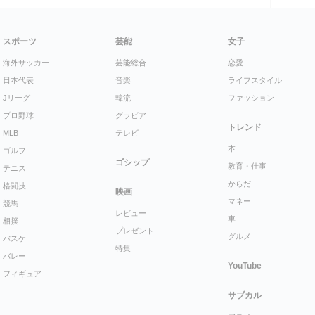
スポーツ
芸能
女子
海外サッカー
芸能総合
恋愛
日本代表
音楽
ライフスタイル
Jリーグ
韓流
ファッション
プロ野球
グラビア
トレンド
MLB
テレビ
本
ゴルフ
ゴシップ
教育・仕事
テニス
からだ
格闘技
映画
マネー
競馬
レビュー
車
相撲
プレゼント
グルメ
バスケ
特集
バレー
YouTube
フィギュア
サブカル