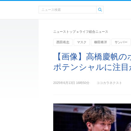
ニューストップ
ライフ総合ニュース
>
西田有志
マスク
柳田将洋
サンバー
バレーボール
【画像】高橋慶帆の
ポテンシャルに注目
2025年6月13日 16時50分
ココカラネクスト