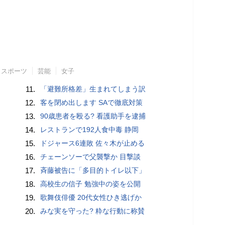
スポーツ
芸能
女子
11.
「避難所格差」生まれてしまう訳
12.
客を閉め出します SAで徹底対策
13.
90歳患者を殴る? 看護助手を逮捕
14.
レストランで192人食中毒 静岡
15.
ドジャース6連敗 佐々木が止める
16.
チェーンソーで父襲撃か 目撃談
17.
斉藤被告に「多目的トイレ以下」
18.
高校生の信子 勉強中の姿を公開
19.
歌舞伎俳優 20代女性ひき逃げか
20.
みな実を守った? 粋な行動に称賛