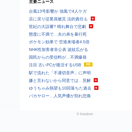
主要ニュース
台風13号影響か 強風で4人ケガ
店に戻り従業員被災 法的責任も
世紀の大誤審? 晴れ舞台で悲劇
態度に不満で…夫の弟を暴行死
ポケモン効果で 空港来場者4.5倍
NHK性加害者非公表 波紋広がる
国民からの受信料が…不満爆発
注目 古いPCが復活するUSB
駅で流れた「不適切音声」に声明
嫌と言わないから同意では…見解
ゆうちゃみ熱望も10回落ちた過去
バカヤロー…人気声優が別れ悲痛
©
livedoor