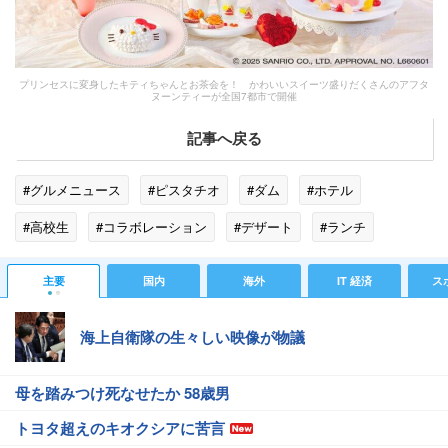
プリンセスに変身したキティちゃんとお茶会を！ かわいいスイーツ盛りだくさんのアフタ
ヌーンティーが全国7都市で開催
記事へ戻る
#グルメニュース
#ピスタチオ
#ダム
#ホテル
#高校生
#コラボレーション
#デザート
#ランチ
#ドリンク
#トレンド
#ファッション
#紅茶
#結婚
主要
国内
海外
IT 経済
ス
#結婚式
#烏龍茶
#かわいい
海上自衛隊の生々しい映像が物議
母を踏みつけ死なせたか 58歳男
トヨタ超えのキオクシアに苦言