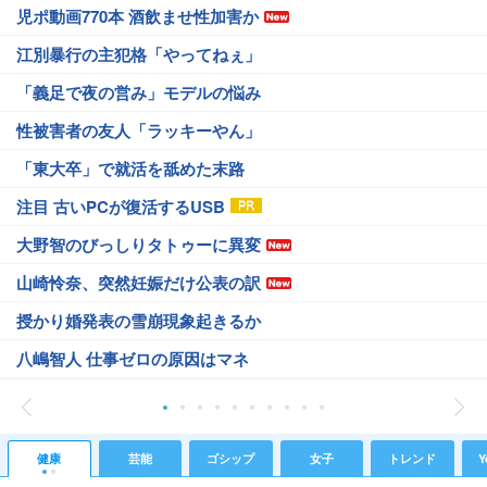
児ポ動画770本 酒飲ませ性加害か
江別暴行の主犯格「やってねぇ」
「義足で夜の営み」モデルの悩み
性被害者の友人「ラッキーやん」
「東大卒」で就活を舐めた末路
注目 古いPCが復活するUSB
大野智のびっしりタトゥーに異変
山崎怜奈、突然妊娠だけ公表の訳
授かり婚発表の雪崩現象起きるか
八嶋智人 仕事ゼロの原因はマネ
健康
芸能
ゴシップ
女子
トレンド
Y