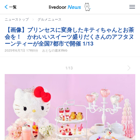
一覧
>
ニューストップ
グルメニュース
【画像】プリンセスに変身したキティちゃんとお茶
会を！ かわいいスイーツ盛りだくさんのアフタヌ
ーンティーが全国7都市で開催 1/13
2025年6月7日 17時0分
おとなの週末Web
1/13