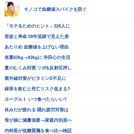
キノコで血糖値スパイクを防ぐ
「モテるためのヒント」326人に
容姿と寿命 28年追跡で見えた差
あたりめ 血糖値を上げない理由
体重62kg→82kgに 寺田心の生活
夏のむくみ対策 ツボ&反射区押し
紫外線対策がビタミンD不足に
緑茶を飲むと死亡リスク低まる?
ヨーグルト いつ食べたらいい?
休みだが疲れる 隠れ疲労対策は
母が娘に減量強要→家庭内別居へ
内科医が低糖質麺を食べ比べ検証