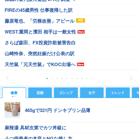
FIREの45歳男性 仕事復帰した訳
藤原竜也、「労務改善」アピール
WEST.重岡と濱田 相手は一般女性
さらば森田、FX投資詐欺被害告白
山崎怜奈、突然妊娠だけ公表の訳
天竺鼠「元天竺鼠」でKOC出場へ
健康
芸能
ゴシップ
女子
トレンド
Y
465gで321円 ドンキプリン品薄
麻辣湯 具材次第でカツ丼級に
うつ病患者の本音とNGな接し方