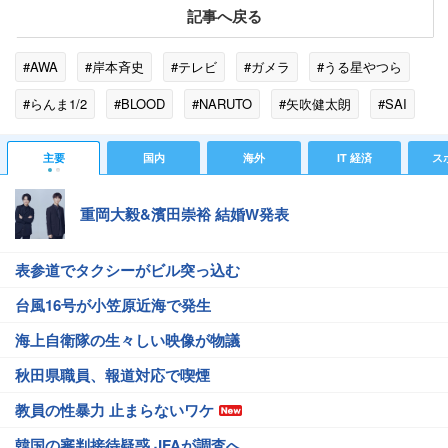
記事へ戻る
#AWA
#岸本斉史
#テレビ
#ガメラ
#うる星やつら
#らんま1/2
#BLOOD
#NARUTO
#矢吹健太朗
#SAI
#高橋留美子
#臼井儀人
#IH
#ぬいぐるみ
#集英社
主要
国内
海外
IT 経済
ス
重岡大毅&濱田崇裕 結婚W発表
表参道でタクシーがビル突っ込む
台風16号が小笠原近海で発生
海上自衛隊の生々しい映像が物議
秋田県職員、報道対応で喫煙
教員の性暴力 止まらないワケ
韓国の審判接待疑惑 JFAが調査へ