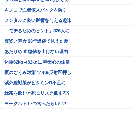
キノコで血糖値スパイクを防ぐ
メンタルに良い影響を与える趣味
「モテるためのヒント」326人に
容姿と寿命 28年追跡で見えた差
あたりめ 血糖値を上げない理由
体重62kg→82kgに 寺田心の生活
夏のむくみ対策 ツボ&反射区押し
紫外線対策がビタミンD不足に
緑茶を飲むと死亡リスク低まる?
ヨーグルト いつ食べたらいい?