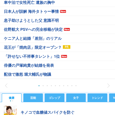
車中泊で女性死亡 遺族の胸中
日本人が誤解 海外タトゥー事情
息子助けようとした父 意識不明
佐野航大 PSVへの完全移籍が決定
ケニア人と結婚「差別」のリアル
花王が「焼肉店」限定オープン？
「許せない不祥事タレント」1位
俳優の戸塚純貴が結婚を発表
配信で激怒 堀大輔氏が物議
健康
芸能
ゴシップ
女子
トレンド
Y
キノコで血糖値スパイクを防ぐ