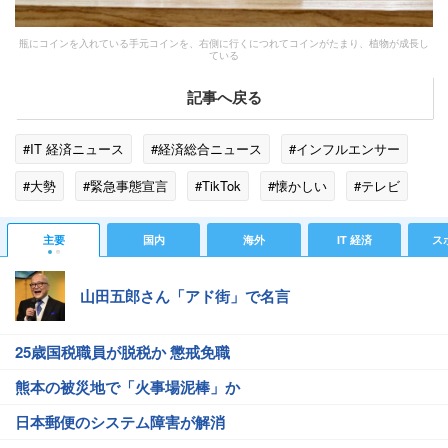
瓶にコインを入れている手元コインを、右側に行くにつれてコインがたまり、植物が成長し
ている
記事へ戻る
#IT 経済ニュース
#経済総合ニュース
#インフルエンサー
#大勢
#緊急事態宣言
#TikTok
#懐かしい
#テレビ
#イベント
#アイドル
#観光
#ロンドン
主要
国内
海外
IT 経済
ス
#コンプレックス
#癒し
#ドール
#旧正月
山田五郎さん「アド街」で名言
#マツコ・デラックス
25歳国税職員が脱税か 懲戒免職
熊本の被災地で「火事場泥棒」か
日本郵便のシステム障害が解消