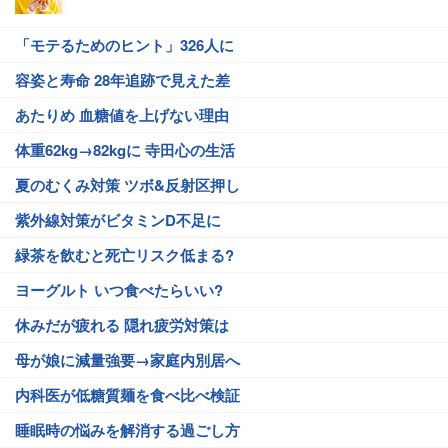
「モテるためのヒント」326人に
容姿と寿命 28年追跡で見えた差
あたりめ 血糖値を上げない理由
体重62kg→82kgに 寺田心の生活
夏のむくみ対策 ツボ&反射区押し
紫外線対策がビタミンD不足に
緑茶を飲むと死亡リスク低まる?
ヨーグルト いつ食べたらいい?
休みだが疲れる 隠れ疲労対策は
母が娘に減量強要→家庭内別居へ
内科医が低糖質麺を食べ比べ検証
睡眠時の悩みを解消する過ごし方