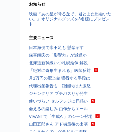
お知らせ
映画『あの星が降る丘で、君とまた出会いた
い。』オリジナルグッズを3名様にプレゼン
ト！
主要ニュース
日本海側で水不足も 懸念示す
森喜朗氏の「影響力」が減退か
北海道新幹線いつ札幌延伸 解説
「絶対に奇形生まれる」医師反対
月1万円の配当金 獲得する手段は
代理出産報告も…独国民は大激怒
ジャングリア プチバズりが発生
使いづらい セルフレジに戸惑い
会えるの楽しみ 由伸からエール
VIVANTで「生成AI」のシーン登場
山田五郎さん アド街最後の出演
こらあかんで…グラドルに衝撃