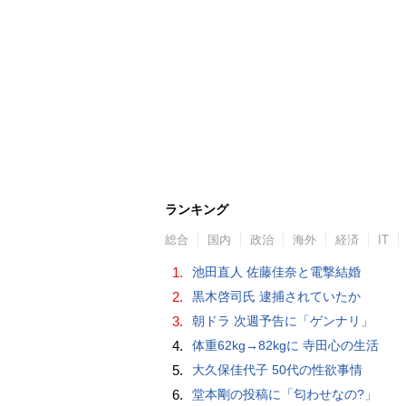
ランキング
総合
国内
政治
海外
経済
IT
1.
池田直人 佐藤佳奈と電撃結婚
2.
黒木啓司氏 逮捕されていたか
3.
朝ドラ 次週予告に「ゲンナリ」
4.
体重62kg→82kgに 寺田心の生活
5.
大久保佳代子 50代の性欲事情
6.
堂本剛の投稿に「匂わせなの?」