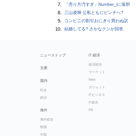
7.
「売り方汚すぎ」Number_iに落胆
8.
三山凌輝 公私ともにピンチへ?
9.
コンビニの割引おにぎり買わぬ訳
10.
結婚してる? さかなクンが回答
ニューストップ
IT 経済
経済総合
主要
マーケット
Web
国内
ガジェット
社会
ITビジネス
政治
IT総合
海外
PR
海外総合
韓国
中国