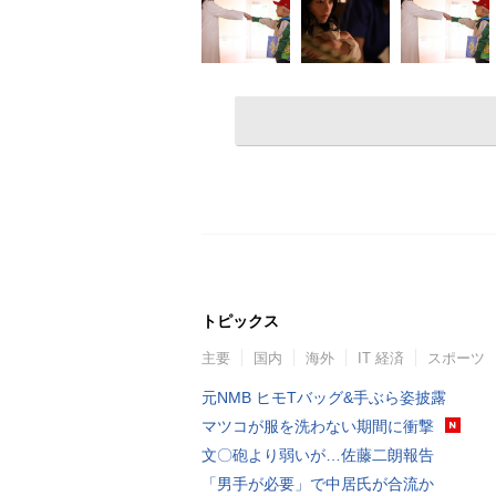
トピックス
主要
国内
海外
IT 経済
スポーツ
元NMB ヒモTバッグ&手ぶら姿披露
マツコが服を洗わない期間に衝撃
文〇砲より弱いが…佐藤二朗報告
「男手が必要」で中居氏が合流か