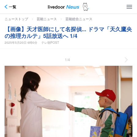
一覧
>
>
ニューストップ
芸能ニュース
芸能総合ニュース
【画像】天才医師にして名探偵... ドラマ「天久鷹央
の推理カルテ」5話放送へ 1/4
2025年5月20日 6時0分
テレ朝POST
1/4