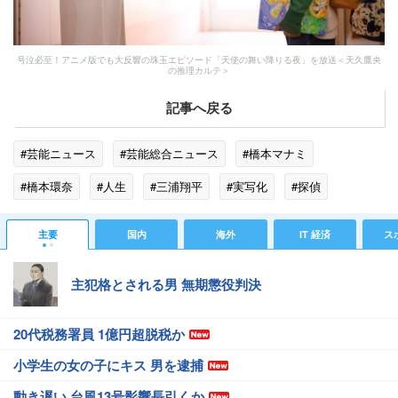
号泣必至！アニメ版でも大反響の珠玉エピソード「天使の舞い降りる夜」を放送＜天久鷹央
の推理カルテ＞
記事へ戻る
#芸能ニュース
#芸能総合ニュース
#橋本マナミ
#橋本環奈
#人生
#三浦翔平
#実写化
#探偵
#柳葉敏郎
#殺人事件
#白血病
#トレンド
主要
国内
海外
IT 経済
ス
主犯格とされる男 無期懲役判決
20代税務署員 1億円超脱税か
小学生の女の子にキス 男を逮捕
動き遅い 台風13号影響長引くか