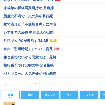
未成年の裸体写真所持か 男逮捕
態度に不満で…夫の弟を暴行死
駅で流れた「不適切音声」に声明
レアルでの経験 中井卓大が回想
注目 古いPCが復活するUSB
有吉「引退時期」について言及
嫌と言わないから同意では…見解
執行猶予つけば御の字 記者指摘
バカヤロー…人気声優が別れ悲痛
健康
芸能
ゴシップ
女子
トレンド
Y