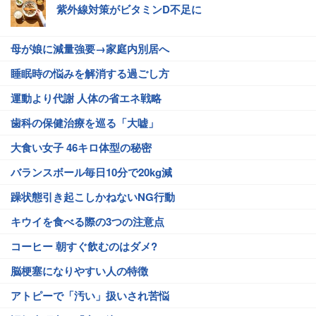
紫外線対策がビタミンD不足に
母が娘に減量強要→家庭内別居へ
睡眠時の悩みを解消する過ごし方
運動より代謝 人体の省エネ戦略
歯科の保健治療を巡る「大嘘」
大食い女子 46キロ体型の秘密
バランスボール毎日10分で20kg減
躁状態引き起こしかねないNG行動
キウイを食べる際の3つの注意点
コーヒー 朝すぐ飲むのはダメ?
脳梗塞になりやすい人の特徴
アトピーで「汚い」扱いされ苦悩