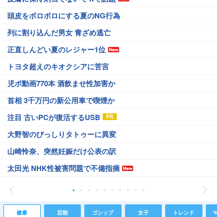
頭皮をボロボロにする夏のNG行為
列に割り込んだ男女 青ざめ逃亡
正直しんどい夏のレジャー1位
トヨタ超えのキオクシアに苦言
児ポ動画770本 酒飲ませ性加害か
首相 3千万円の新公用車で喫煙か
注目 古いPCが復活するUSB
大野智のびっしりタトゥーに異変
山崎怜奈、突然妊娠だけ公表の訳
太田光 NHK性被害問題で不備指摘
健康
芸能
ゴシップ
女子
トレンド
Y