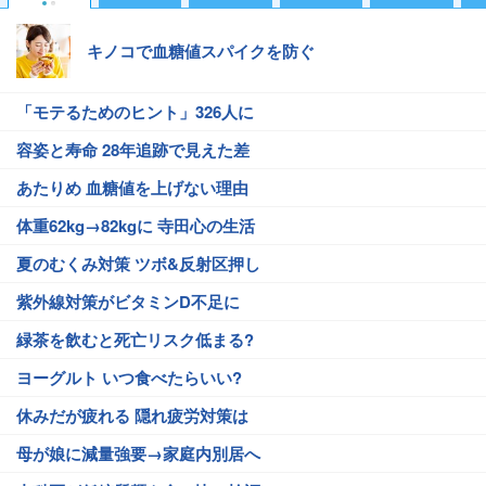
キノコで血糖値スパイクを防ぐ
「モテるためのヒント」326人に
容姿と寿命 28年追跡で見えた差
あたりめ 血糖値を上げない理由
体重62kg→82kgに 寺田心の生活
夏のむくみ対策 ツボ&反射区押し
紫外線対策がビタミンD不足に
緑茶を飲むと死亡リスク低まる?
ヨーグルト いつ食べたらいい?
休みだが疲れる 隠れ疲労対策は
母が娘に減量強要→家庭内別居へ