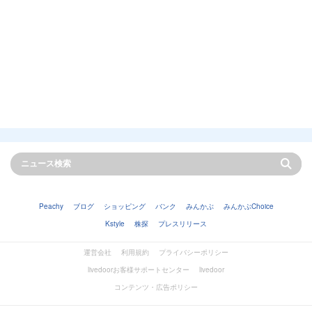
Peachy
ブログ
ショッピング
バンク
みんかぶ
みんかぶChoice
Kstyle
株探
プレスリリース
運営会社
利用規約
プライバシーポリシー
livedoorお客様サポートセンター
livedoor
コンテンツ・広告ポリシー