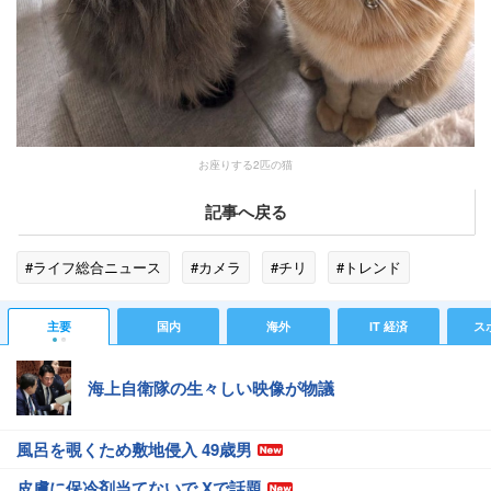
お座りする2匹の猫
記事へ戻る
#ライフ総合ニュース
#カメラ
#チリ
#トレンド
主要
国内
海外
IT 経済
ス
海上自衛隊の生々しい映像が物議
風呂を覗くため敷地侵入 49歳男
皮膚に保冷剤当てないで Xで話題