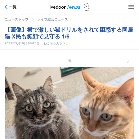
一覧
>
ニューストップ
ライフ総合ニュース
【画像】横で激しい猫ドリルをされて困惑する同居
猫 X民も笑顔で見守る 1/6
2025年5月19日 6時20分
ねこちゃんホンポ
1/6