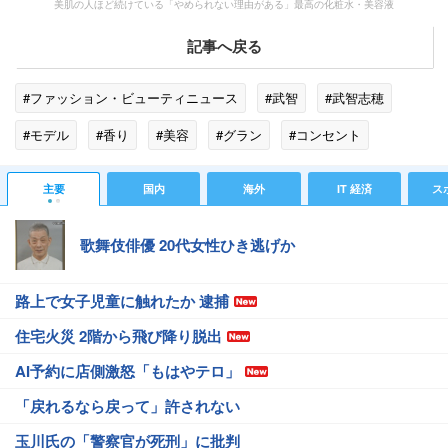
美肌の人ほど続けている「やめられない理由がある」最高の化粧水・美容液
記事へ戻る
#ファッション・ビューティニュース
#武智
#武智志穂
#モデル
#香り
#美容
#グラン
#コンセント
#クリエイティブ
#めぐみ
#乳酸菌
#デコ
#GABA
主要
国内
海外
IT 経済
ス
#シャネル
#ファッション
歌舞伎俳優 20代女性ひき逃げか
路上で女子児童に触れたか 逮捕
住宅火災 2階から飛び降り脱出
AI予約に店側激怒「もはやテロ」
「戻れるなら戻って」許されない
玉川氏の「警察官が死刑」に批判