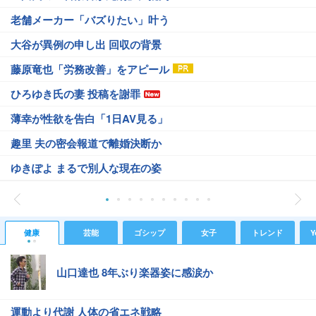
老舗メーカー「バズりたい」叶う
大谷が異例の申し出 回収の背景
藤原竜也「労務改善」をアピール
ひろゆき氏の妻 投稿を謝罪
薄幸が性欲を告白「1日AV見る」
趣里 夫の密会報道で離婚決断か
ゆきぽよ まるで別人な現在の姿
健康
芸能
ゴシップ
女子
トレンド
Y
山口達也 8年ぶり楽器姿に感涙か
運動より代謝 人体の省エネ戦略