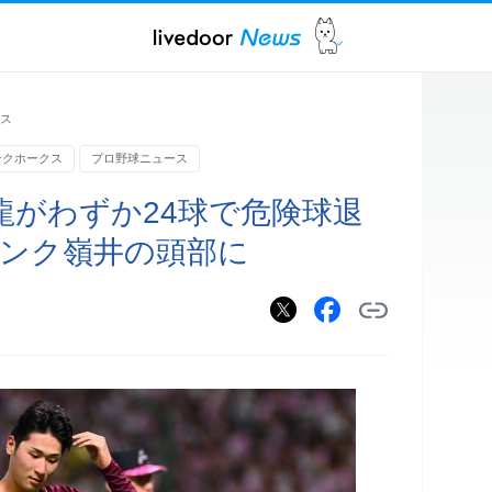
ス
ンクホークス
プロ野球ニュース
龍がわずか24球で危険球退
バンク嶺井の頭部に