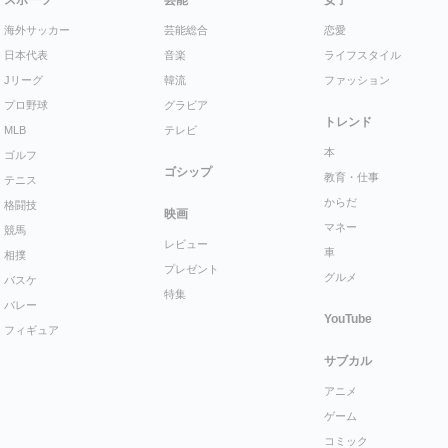
海外サッカー
芸能総合
恋愛
日本代表
音楽
ライフスタイル
Jリーグ
韓流
ファッション
プロ野球
グラビア
トレンド
MLB
テレビ
本
ゴルフ
ゴシップ
教育・仕事
テニス
からだ
格闘技
映画
マネー
競馬
レビュー
車
相撲
プレゼント
グルメ
バスケ
特集
バレー
YouTube
フィギュア
サブカル
アニメ
ゲーム
コミック