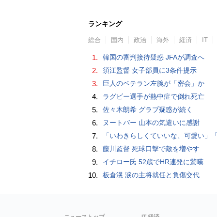
ランキング
総合
国内
政治
海外
経済
IT
1.
韓国の審判接待疑惑 JFAが調査へ
2.
須江監督 女子部員に3条件提示
3.
巨人のベテラン左腕が「密会」か
4.
ラグビー選手が熱中症で倒れ死亡
5.
佐々木朗希 グラブ疑惑が続く
6.
ヌートバー 山本の気遣いに感謝
7.
「いわきらしくていいな、可愛い」「斬新」初出場初勝利の東日本国際大昌平、アルプス彩ったフラダンス部の応援に反響 部員は感無量「夢を見て
8.
藤川監督 死球口撃で敵を増やす
9.
イチロー氏 52歳でHR連発に驚嘆
10.
板倉滉 涙の主将就任と負傷交代
ニューストップ
IT 経済