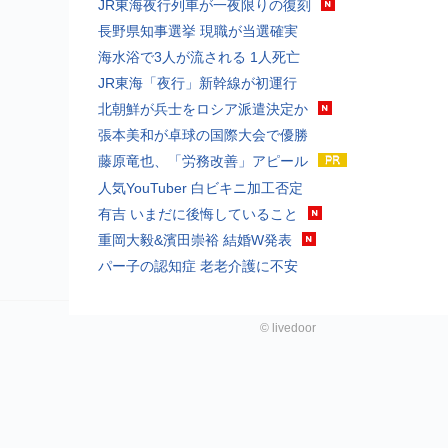
JR東海夜行列車が一夜限りの復刻
長野県知事選挙 現職が当選確実
海水浴で3人が流される 1人死亡
JR東海「夜行」新幹線が初運行
北朝鮮が兵士をロシア派遣決定か
張本美和が卓球の国際大会で優勝
藤原竜也、「労務改善」アピール
人気YouTuber 白ビキニ加工否定
有吉 いまだに後悔していること
重岡大毅&濱田崇裕 結婚W発表
パー子の認知症 老老介護に不安
©
livedoor