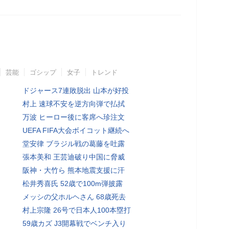
芸能
ゴシップ
女子
トレンド
ドジャース7連敗脱出 山本が好投
村上 速球不安を逆方向弾で払拭
万波 ヒーロー後に客席へ珍注文
UEFA FIFA大会ボイコット継続へ
堂安律 ブラジル戦の葛藤を吐露
張本美和 王芸迪破り中国に脅威
阪神・大竹ら 熊本地震支援に汗
松井秀喜氏 52歳で100m弾披露
メッシの父ホルヘさん 68歳死去
村上宗隆 26号で日本人100本塁打
59歳カズ J3開幕戦でベンチ入り