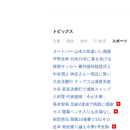
トピックス
主要
国内
海外
IT 経済
スポーツ
ヌートバー 山本の気遣いに感謝
平野佳寿 日米21年に幕を告げる
韓国サッカー 審判接待疑惑浮上
中谷潤人 神足さん一周忌に誓い
大谷決勝打 ディアスは連夜失敗
大谷 延長決勝打で連敗ストップ
八村塁 代表復帰「今が大事」
張本智和 兄妹V達成で両親に感謝
カズ 開幕ベンチ入りも出場なし
前田悠伍 開幕10連勝で151キロ
近本 骨折乗り越え今季1号先制