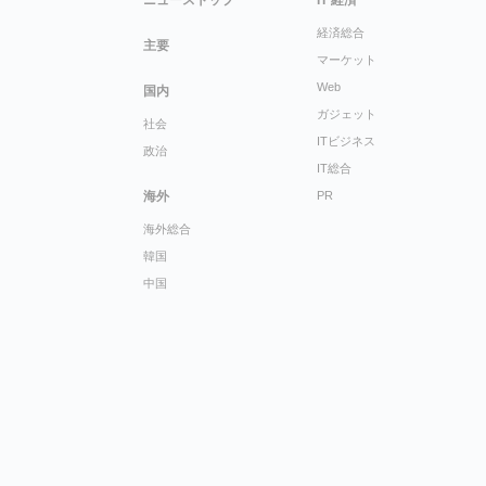
経済総合
主要
マーケット
Web
国内
ガジェット
社会
ITビジネス
政治
IT総合
海外
PR
海外総合
韓国
中国