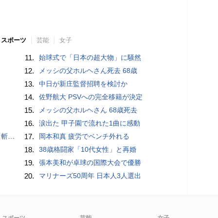
スポーツ
芸能
女子
11.
始球式で「日本の超大物」に騒然
12.
メッシの父ホルヘさん死去 68歳
13.
中日が新庄監督招聘を検討か
14.
佐野航大 PSVへの完全移籍が決定
15.
メッシの父ホルヘさん 68歳死去
16.
涙出た 甲子園で流れた1曲に感動
いるよう」
17.
岡本和真 疲労でベンチ外れる
18.
38歳格闘家「10代女性」と再婚
19.
張本美和が卓球の国際大会で優勝
20.
マリナーズ50周年 日本人3人選出
スポーツ
芸能
女子