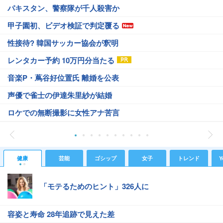
パキスタン、警察隊が千人殺害か
甲子園初、ビデオ検証で判定覆る
性接待? 韓国サッカー協会が釈明
レンタカー予約 10万円分当たる
音楽P・蔦谷好位置氏 離婚を公表
声優で雀士の伊達朱里紗が結婚
ロケでの無断撮影に女性アナ苦言
健康
芸能
ゴシップ
女子
トレンド
Y
「モテるためのヒント」326人に
容姿と寿命 28年追跡で見えた差