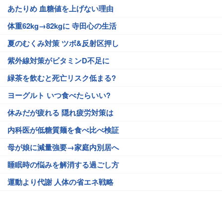
あたりめ 血糖値を上げない理由
体重62kg→82kgに 寺田心の生活
夏のむくみ対策 ツボ&反射区押し
紫外線対策がビタミンD不足に
緑茶を飲むと死亡リスク低まる?
ヨーグルト いつ食べたらいい?
休みだが疲れる 隠れ疲労対策は
内科医が低糖質麺を食べ比べ検証
母が娘に減量強要→家庭内別居へ
睡眠時の悩みを解消する過ごし方
運動より代謝 人体の省エネ戦略