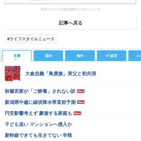
日本アルコンの遠近両用コンタクトレンズ
記事へ戻る
#ライフスタイルニュース
主要
国内
海外
IT 経済
ス
大倉忠義「鳥貴族」実父と初共演
秋篠宮家が「ご静養」されない訳
新潟県中越に線状降水帯直前予測
円安影響考えず 豪遊する家庭も
子ども追い マンションへ侵入か
新幹線できても生きてない 辛辣