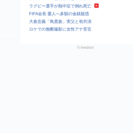
ラグビー選手が熱中症で倒れ死亡
FIFA会長 愛人へ多額の金銭疑惑
大倉忠義「鳥貴族」実父と初共演
ロケでの無断撮影に女性アナ苦言
©
livedoor