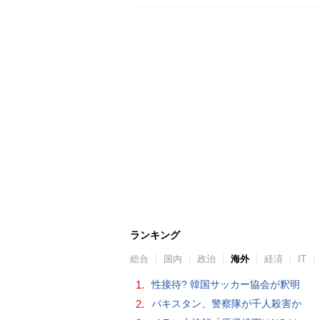
ランキング
総合
国内
政治
海外
経済
IT
1.
性接待? 韓国サッカー協会が釈明
2.
パキスタン、警察隊が千人殺害か