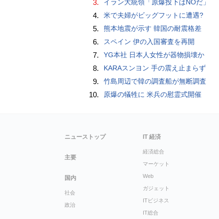
3.
イラン大統領「原爆投下はNOだ」
4.
米で夫婦がビッグフットに遭遇?
5.
熊本地震が示す 韓国の耐震格差
6.
スペイン 伊の入国審査を再開
7.
YG本社 日本人女性が器物損壊か
8.
KARAスンヨン 手の震え止まらず
9.
竹島周辺で韓の調査船が無断調査
10.
原爆の犠牲に 米兵の慰霊式開催
ニューストップ
IT 経済
経済総合
主要
マーケット
Web
国内
ガジェット
社会
ITビジネス
政治
IT総合