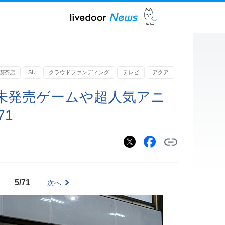
喫茶店
SU
クラウドファンディング
テレビ
アクア
未発売ゲームや超人気アニ
71
5/71
次へ