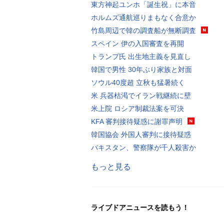
東方神起ユンホ「誕生祝」に本音
ホルムズ通航巡りまもなく合意か
竹島周辺で韓の調査船が無断調査
スペイン 伊の入国審査を再開
トランプ氏 出生地主義を見直し
韓国で男性 30年ぶり家族と対面
ソウル40度超 立秋も猛暑続く
米 兵器枯渇でイラン戦継続に壁
米上院 ロシア制裁法案を可決
KFA 審判接待疑惑に謝罪声明
韓国協会 外国人審判に接待疑惑
パキスタン、警察隊が千人殺害か
もっと見る
ライブドアニュースを読もう！