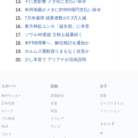
13.
子に悪影響 メタ社に支払い命令
14.
米州地裁がメタに約900億円支払い命令
15.
7月米雇用 就業者数が2.3万人減
16.
東方神起ユンホ「誕生祝」に本音
17.
ソウル40度超 立秋も猛暑続く
18.
米FRB理事へ、解任検討を通知か
19.
ホルムズ通航巡りまもなく合意か
20.
少し本音で アリアナが活休説明
スポーツ
芸能
女子
海外サッカー
芸能総合
恋愛
日本代表
音楽
ライフスタイル
Jリーグ
韓流
ファッション
プロ野球
グラビア
トレンド
MLB
テレビ
本
ゴルフ