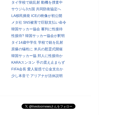
タイ学校で銃乱射 動機を捜査中
サウジら3カ国 共同防衛協定へ
LA移民摘発 ICEの映像が初公開
メタ社 SNS被害で巨額支払い命令
韓国サッカー協会 審判に性接待
性接待? 韓国サッカー協会が釈明
タイ14歳中学生 学校で銃を乱射
原爆の犠牲に 米兵の慰霊式開催
韓国サッカー協 邦人に性接待か
KARAスンヨン 手の震え止まらず
FIFA会長 愛人疑惑で公金支出か
少し本音で アリアナが活休説明