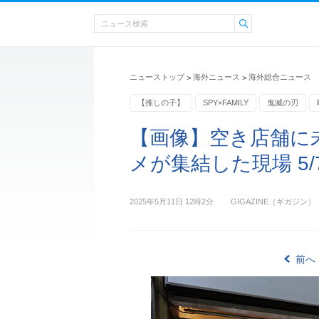
ニューストップ
海外ニュース
海外総合ニュース
>
>
【推しの子】
SPY×FAMILY
鬼滅の刃
カメラ
【画像】空き店舗に
メが集結した現場 5/
2025年5月11日 12時2分
GIGAZINE（ギガジン）
前へ