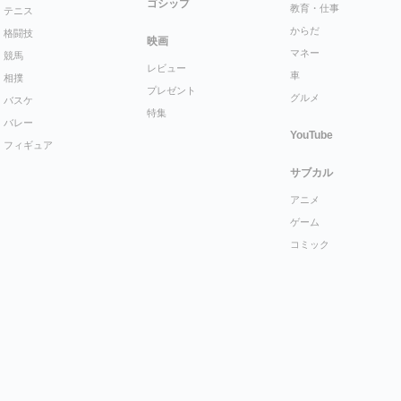
ゴシップ
教育・仕事
テニス
からだ
格闘技
映画
マネー
競馬
レビュー
車
相撲
プレゼント
グルメ
バスケ
特集
バレー
YouTube
フィギュア
サブカル
アニメ
ゲーム
コミック