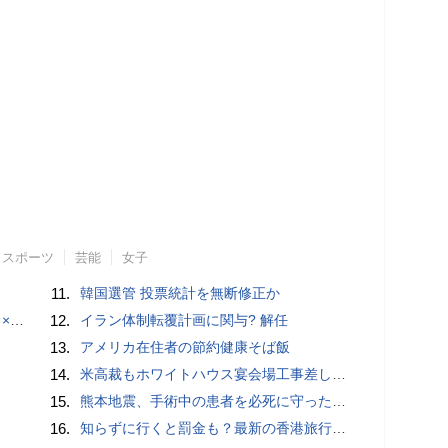
スポーツ
芸能
女子
11.
韓国選管 投票統計を無断修正か
でみた
12.
イラン体制転覆計画に関与? 解任
13.
アメリカ在住者の節約健康そば飯
14.
米高裁もホワイトハウス宴会場工事差し止め
15.
熊本地震、手術中の患者を必死に守った医師らに中国ネット「泣ける」「職責を全うした」
16.
知らずに行くと罰金も？最新の香港旅行で「絶対にやってはいけない」20のルール