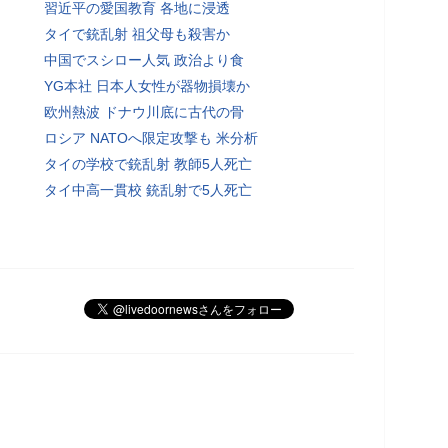
習近平の愛国教育 各地に浸透
タイで銃乱射 祖父母も殺害か
中国でスシロー人気 政治より食
YG本社 日本人女性が器物損壊か
欧州熱波 ドナウ川底に古代の骨
ロシア NATOへ限定攻撃も 米分析
タイの学校で銃乱射 教師5人死亡
タイ中高一貫校 銃乱射で5人死亡