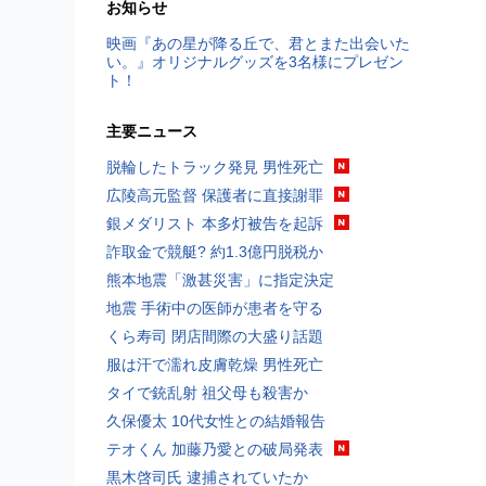
お知らせ
映画『あの星が降る丘で、君とまた出会いた
い。』オリジナルグッズを3名様にプレゼン
ト！
主要ニュース
脱輪したトラック発見 男性死亡
広陵高元監督 保護者に直接謝罪
銀メダリスト 本多灯被告を起訴
詐取金で競艇? 約1.3億円脱税か
熊本地震「激甚災害」に指定決定
地震 手術中の医師が患者を守る
くら寿司 閉店間際の大盛り話題
服は汗で濡れ皮膚乾燥 男性死亡
タイで銃乱射 祖父母も殺害か
久保優太 10代女性との結婚報告
テオくん 加藤乃愛との破局発表
黒木啓司氏 逮捕されていたか