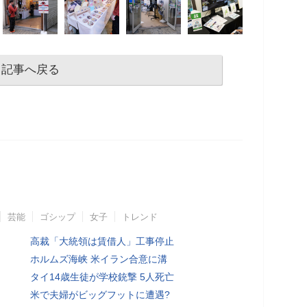
記事へ戻る
芸能
ゴシップ
女子
トレンド
高裁「大統領は賃借人」工事停止
ホルムズ海峡 米イラン合意に溝
タイ14歳生徒が学校銃撃 5人死亡
米で夫婦がビッグフットに遭遇?