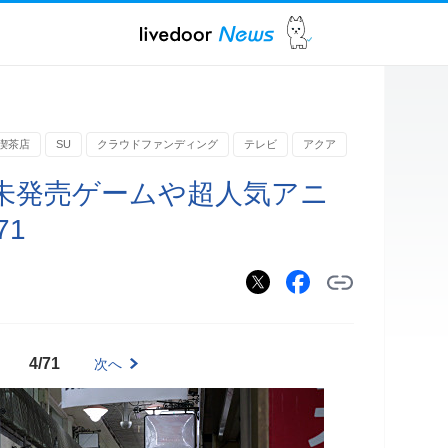
喫茶店
SU
クラウドファンディング
テレビ
アクア
未発売ゲームや超人気アニ
71
4/71
次へ