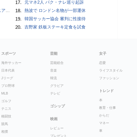
17.
元マネ2人 パク・ナレ巡り起訴
G」を使ってみた
18.
熱波で ロンドン名物が一部運休
19.
韓国サッカー協会 審判に性接待
20.
吉野家 鉄板ステーキ定食を試食
スポーツ
芸能
女子
海外サッカー
芸能総合
恋愛
日本代表
音楽
ライフスタイル
Jリーグ
韓流
ファッション
プロ野球
グラビア
トレンド
MLB
テレビ
本
ゴルフ
ゴシップ
教育・仕事
テニス
からだ
格闘技
映画
マネー
競馬
レビュー
車
相撲
プレゼント