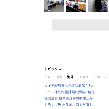
トピックス
主要
国内
海外
IT 経済
スポーツ
タイ学校襲撃の死者は教師ら5人
イラン体制転覆計画に関与? 解任
韓国選管 投票統計を無断修正か
トランプ氏 出生地主義を見直し