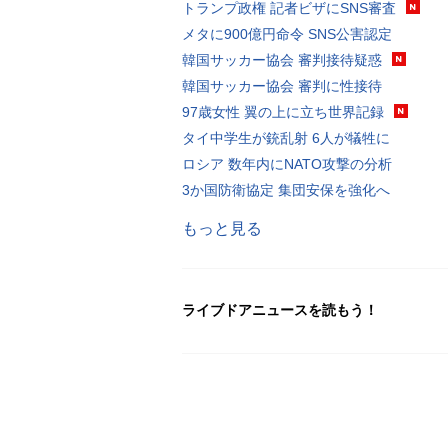
トランプ政権 記者ビザにSNS審査
メタに900億円命令 SNS公害認定
韓国サッカー協会 審判接待疑惑
韓国サッカー協会 審判に性接待
97歳女性 翼の上に立ち世界記録
タイ中学生が銃乱射 6人が犠牲に
ロシア 数年内にNATO攻撃の分析
3か国防衛協定 集団安保を強化へ
もっと見る
ライブドアニュースを読もう！