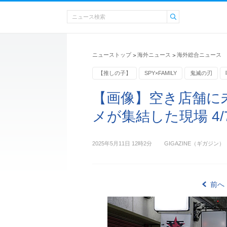
ニューストップ
海外ニュース
海外総合ニュース
>
>
【推しの子】
SPY×FAMILY
鬼滅の刃
カメラ
【画像】空き店舗に
メが集結した現場 4/
2025年5月11日 12時2分
GIGAZINE（ギガジン）
前へ