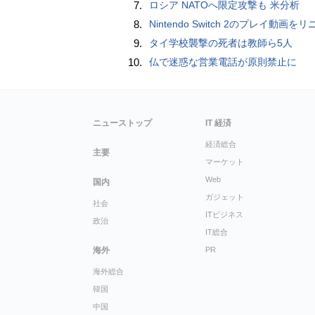
7.
ロシア NATOへ限定攻撃も 米分析
8.
Nintendo Switch 2のプレイ動画をリニアPCMサラウンドで録画する方法、Blackmagic Designのキャプチャーボード「UltraStudio Express Recorder 3
9.
タイ学校襲撃の死者は教師ら5人
10.
仏で迷惑な営業電話が原則禁止に
ニューストップ
IT 経済
経済総合
主要
マーケット
Web
国内
ガジェット
社会
ITビジネス
政治
IT総合
海外
PR
海外総合
韓国
中国