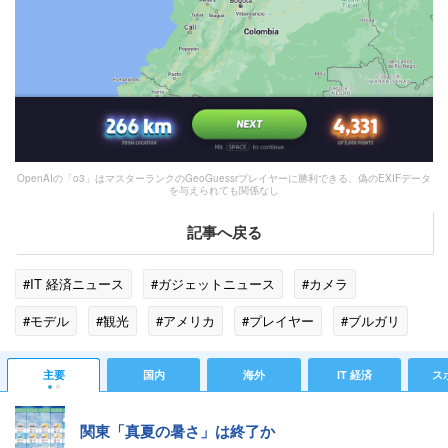
OpenAIの「o3」はマスターランクのGeoGuessrプレイヤーに勝利できる、偽のEXIFデータ
を与えられても関係なし
記事へ戻る
#IT 経済ニュース
#ガジェットニュース
#カメラ
#モデル
#観光
#アメリカ
#プレイヤー
#ブルガリ
#エンジニア
#コーヒー
#スロバキア
#ストリートビュー
主要
国内
海外
IT 経済
ス
#R4
#オーストリア
#コロンビア
#mina
#GPS
関東「真夏の暑さ」は終了か