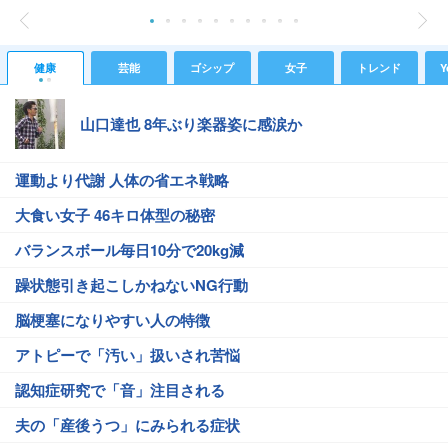
健康
芸能
ゴシップ
女子
トレンド
Y
山口達也 8年ぶり楽器姿に感涙か
運動より代謝 人体の省エネ戦略
大食い女子 46キロ体型の秘密
バランスボール毎日10分で20kg減
躁状態引き起こしかねないNG行動
脳梗塞になりやすい人の特徴
アトピーで「汚い」扱いされ苦悩
認知症研究で「音」注目される
夫の「産後うつ」にみられる症状