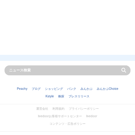
Peachy
ブログ
ショッピング
バンク
みんかぶ
みんかぶChoice
Kstyle
株探
プレスリリース
運営会社
利用規約
プライバシーポリシー
livedoorお客様サポートセンター
livedoor
コンテンツ・広告ポリシー