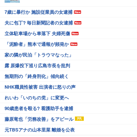
7歳に暴行か 施設従業員の女逮捕
夫に包丁? 毎日新聞記者の女逮捕
立体駐車場から車落下 夫婦死傷
「泥酔者」熊本で通報が頻発か
家の隣が民泊「トラウマなった」
露 原爆投下巡り広島市長を批判
無期刑の「終身刑化」傾向続く
NHK職員性被害 出演者に怒りの声
れいわ「いのちの党」に変更へ
90歳患者を殴る? 看護助手を逮捕
藤原竜也「労務改善」をアピール
元TBSアナの山本里菜 離婚を公表