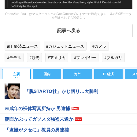
OpenAIの「o3」はマスターランクのGeoGuessrプレイヤーに勝利できる、偽のEXIFデータ
を与えられても関係なし
記事へ戻る
#IT 経済ニュース
#ガジェットニュース
#カメラ
#モデル
#観光
#アメリカ
#プレイヤー
#ブルガリ
#エンジニア
#コーヒー
#スロバキア
#ストリートビュー
主要
国内
海外
IT 経済
ス
#R4
#オーストリア
#コロンビア
#mina
#GPS
「脱STARTO社」かじ切り…大勝利
未成年の裸体写真所持か 男逮捕
覆面かぶってガソスタ強盗未遂か
「盗撮がクセに」教員の男逮捕