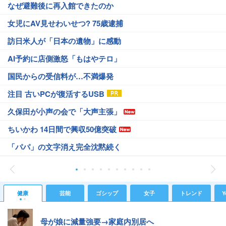
なぜ避難後に再入館できたのか
女児にAV見せわいせつ? 75歳逮捕
訪日米人が「日本の遺物」に感動
AI予約に店側激怒「もはやテロ」
国民からの受信料が…不満爆発
注目 古いPCが復活するUSB
久保田が小声の会で「大声主張」
ちいかわ 14日間で興収50億突破
「パパ」の文字消え完全沈黙続く
健康
芸能
ゴシップ
女子
トレンド
Y
母が娘に減量強要→家庭内別居へ