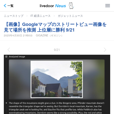
一覧
>
>
ニューストップ
IT 経済ニュース
ガジェットニュース
【画像】Googleマップのストリートビュー画像を
見て場所を推測 上位層に勝利 9/21
2025年4月30日 21時0分
GIGAZINE（ギガジン）
9/21