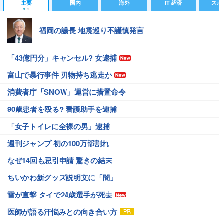
主要
国内
海外
IT 経済
ス
#R4
#オーストリア
#コロンビア
#mina
#GPS
福岡の議長 地震巡り不謹慎発言
「43億円分」キャンセル? 女逮捕
富山で暴行事件 刃物持ち逃走か
消費者庁「SNOW」運営に措置命令
90歳患者を殴る? 看護助手を逮捕
「女子トイレに全裸の男」逮捕
週刊ジャンプ 初の100万部割れ
なぜ14回も忌引申請 驚きの結末
ちいかわ新グッズ説明文に「闇」
雷が直撃 タイで24歳選手が死去
医師が語る汗悩みとの向き合い方