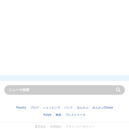
Peachy
ブログ
ショッピング
バンク
みんかぶ
みんかぶChoice
Kstyle
株探
プレスリリース
運営会社
利用規約
プライバシーポリシー