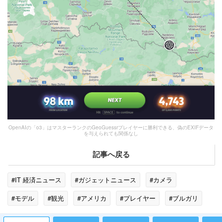
OpenAIの「o3」はマスターランクのGeoGuessrプレイヤーに勝利できる、偽のEXIFデータ
を与えられても関係なし
記事へ戻る
#IT 経済ニュース
#ガジェットニュース
#カメラ
#モデル
#観光
#アメリカ
#プレイヤー
#ブルガリ
#エンジニア
#コーヒー
#スロバキア
#ストリートビュー