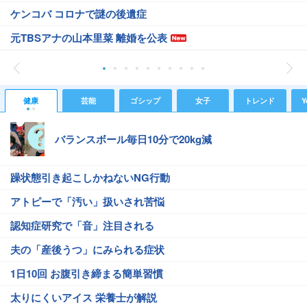
ケンコバ コロナで謎の後遺症
元TBSアナの山本里菜 離婚を公表
健康
芸能
ゴシップ
女子
トレンド
Y
バランスボール毎日10分で20kg減
躁状態引き起こしかねないNG行動
アトピーで「汚い」扱いされ苦悩
認知症研究で「音」注目される
夫の「産後うつ」にみられる症状
1日10回 お腹引き締まる簡単習慣
太りにくいアイス 栄養士が解説