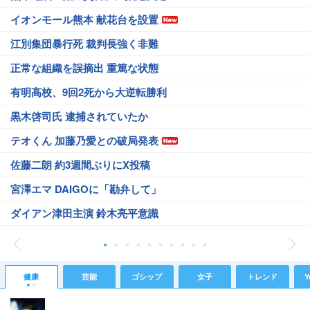
イオンモール熊本 献花台を設置
江別集団暴行死 裁判長強く非難
正常な組織を誤摘出 重篤な状態
有明高校、9回2死から大逆転勝利
黒木啓司氏 逮捕されていたか
テオくん 加藤乃愛との破局発表
佐藤二朗 約3週間ぶりにX投稿
宮澤エマ DAIGOに「勘弁して」
ダイアン津田主演 鈴木亮平意識
健康
芸能
ゴシップ
女子
トレンド
Y