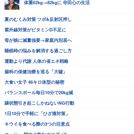
体重62kg→82kgに 寺田心の生活
夏のむくみ対策 ツボ&反射区押し
紫外線対策がビタミンD不足に
母が娘に減量強要→家庭内別居へ
睡眠時の悩みを解消する過ごし方
運動より代謝 人体の省エネ戦略
歯科の保健治療を巡る「大嘘」
大食い女子 46キロ体型の秘密
バランスボール毎日10分で20kg減
躁状態引き起こしかねないNG行動
1日10分で手軽に「ひざ痛対策」
キウイを食べる際の3つの注意点