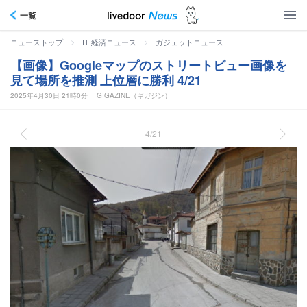
一覧
>
>
ニューストップ
IT 経済ニュース
ガジェットニュース
【画像】Googleマップのストリートビュー画像を
見て場所を推測 上位層に勝利 4/21
2025年4月30日 21時0分
GIGAZINE（ギガジン）
4/21