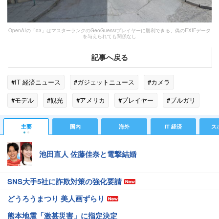
OpenAIの「o3」はマスターランクのGeoGuessrプレイヤーに勝利できる、偽のEXIFデータ
を与えられても関係なし
記事へ戻る
#IT 経済ニュース
#ガジェットニュース
#カメラ
#モデル
#観光
#アメリカ
#プレイヤー
#ブルガリ
#エンジニア
#コーヒー
#スロバキア
#ストリートビュー
主要
国内
海外
IT 経済
ス
#R4
#オーストリア
#コロンビア
#mina
#GPS
池田直人 佐藤佳奈と電撃結婚
SNS大手5社に詐欺対策の強化要請
どうろうまつり 美人画ずらり
熊本地震「激甚災害」に指定決定