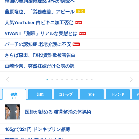
韓国の審判接待疑惑 JFAが調査へ
藤原竜也、「労務改善」アピール
人気YouTuber 白ビキニ加工否定
VIVANT「別班」リアルな実態とは
パー子の認知症 老老介護に不安
さらば森田、FX投資詐欺被害告白
山崎怜奈、突然妊娠だけ公表の訳
健康
芸能
ゴシップ
女子
トレンド
Y
医師が勧める 猫背解消の体操術
465gで321円 ドンキプリン品薄