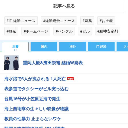
記事へ戻る
#IT 経済ニュース
#経済総合ニュース
#麻薬
#お土産
#観光
#ホームページ
#ハングル
#ピル
#精神安定剤
#エスエス
#エスエス製薬
#製薬会社
#中国
#睡眠
主要
国内
海外
IT 経済
ス
#韓国
#海外旅行
#ゴールデンウィーク
重岡大毅&濱田崇裕 結婚W発表
海水浴で3人が流される 1人死亡
表参道でタクシーがビル突っ込む
台風16号が小笠原近海で発生
海上自衛隊の生々しい映像が物議
教員の性暴力 止まらないワケ