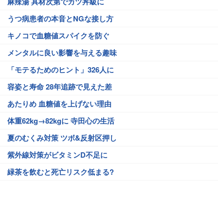
麻辣湯 具材次第でカツ丼級に
うつ病患者の本音とNGな接し方
キノコで血糖値スパイクを防ぐ
メンタルに良い影響を与える趣味
「モテるためのヒント」326人に
容姿と寿命 28年追跡で見えた差
あたりめ 血糖値を上げない理由
体重62kg→82kgに 寺田心の生活
夏のむくみ対策 ツボ&反射区押し
紫外線対策がビタミンD不足に
緑茶を飲むと死亡リスク低まる?