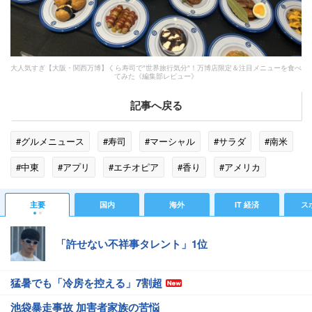
大人気すぎ【大阪・関西万博】くら寿司で″世界旅行気分″！万博店限定＆注目メニューを食べ
てみた《編集部レビュー》
記事へ戻る
#グルメニュース
#寿司
#マーシャル
#サラダ
#南米
#中東
#アプリ
#エチオピア
#香り
#アメリカ
#パンケーキ
#北アイルランド
#バナナ
#見た目
主要
国内
海外
IT 経済
ス
#アルフ
#パラオ
「許せない不祥事タレント」1位
猛暑でも「冷房を控える」7割超
池袋暴走事故 加害者家族の苦悩