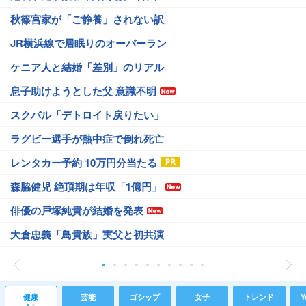
秋篠宮家が「ご静養」されない訳
JR横浜線で居眠りのオーバーラン
ケニア人と結婚「差別」のリアル
息子助けようとした父 意識不明
スクバル「デトロイト戻りたい」
ラグビー選手が熱中症で倒れ死亡
レンタカー予約 10万円分当たる
森脇健児 絶頂期は年収「1億円」
俳優の戸塚純貴が結婚を発表
大倉忠義「鳥貴族」実父と初共演
健康
芸能
ゴシップ
女子
トレンド
Y