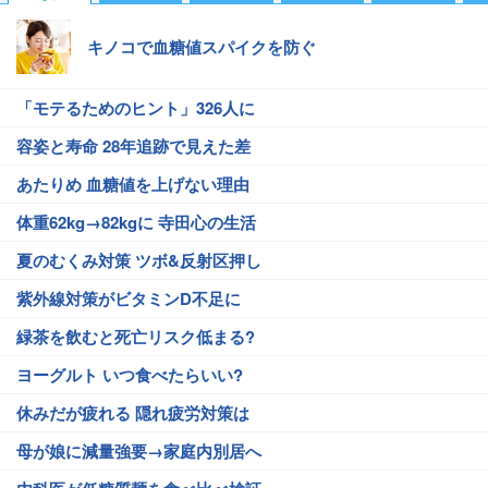
キノコで血糖値スパイクを防ぐ
「モテるためのヒント」326人に
容姿と寿命 28年追跡で見えた差
あたりめ 血糖値を上げない理由
体重62kg→82kgに 寺田心の生活
夏のむくみ対策 ツボ&反射区押し
紫外線対策がビタミンD不足に
緑茶を飲むと死亡リスク低まる?
ヨーグルト いつ食べたらいい?
休みだが疲れる 隠れ疲労対策は
母が娘に減量強要→家庭内別居へ