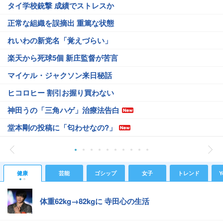
タイ学校銃撃 成績でストレスか
正常な組織を誤摘出 重篤な状態
れいわの新党名「覚えづらい」
楽天から死球5個 新庄監督が苦言
マイケル・ジャクソン来日秘話
ヒコロヒー 割引お握り買わない
神田うの「三角ハゲ」治療法告白
堂本剛の投稿に「匂わせなの?」
健康
芸能
ゴシップ
女子
トレンド
Y
体重62kg→82kgに 寺田心の生活