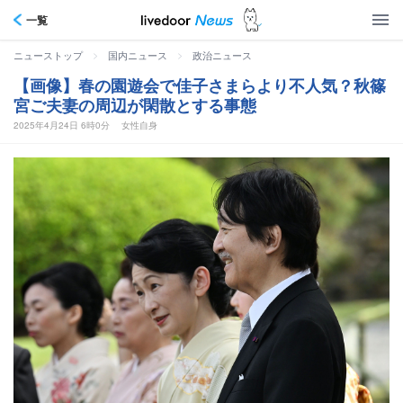
一覧
>
>
ニューストップ
国内ニュース
政治ニュース
【画像】春の園遊会で佳子さまらより不人気？秋篠
宮ご夫妻の周辺が閑散とする事態
2025年4月24日 6時0分
女性自身