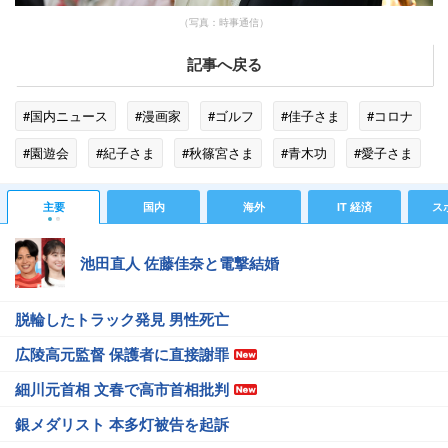
（写真：時事通信）
記事へ戻る
#国内ニュース
#漫画家
#ゴルフ
#佳子さま
#コロナ
#園遊会
#紀子さま
#秋篠宮さま
#青木功
#愛子さま
#雅子さま
#宮内庁
#時事ニュース
主要
国内
海外
IT 経済
ス
池田直人 佐藤佳奈と電撃結婚
脱輪したトラック発見 男性死亡
広陵高元監督 保護者に直接謝罪
細川元首相 文春で高市首相批判
銀メダリスト 本多灯被告を起訴