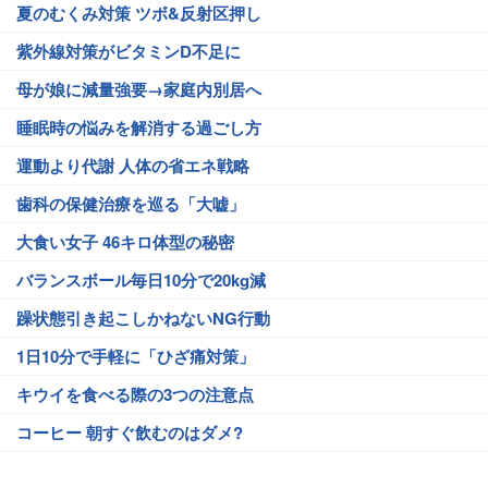
夏のむくみ対策 ツボ&反射区押し
紫外線対策がビタミンD不足に
母が娘に減量強要→家庭内別居へ
睡眠時の悩みを解消する過ごし方
運動より代謝 人体の省エネ戦略
歯科の保健治療を巡る「大嘘」
大食い女子 46キロ体型の秘密
バランスボール毎日10分で20kg減
躁状態引き起こしかねないNG行動
1日10分で手軽に「ひざ痛対策」
キウイを食べる際の3つの注意点
コーヒー 朝すぐ飲むのはダメ?