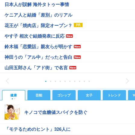
日本人が誤解 海外タトゥー事情
ケニア人と結婚「差別」のリアル
花王が「焼肉店」限定オープン？
やす子 相次ぐ結婚発表に反応
鈴木福「恋愛話」親友らが明かす
神田うの「アル中」だったと告白
山田五郎さん「アド街」で名言
健康
芸能
ゴシップ
女子
トレンド
Y
キノコで血糖値スパイクを防ぐ
「モテるためのヒント」326人に