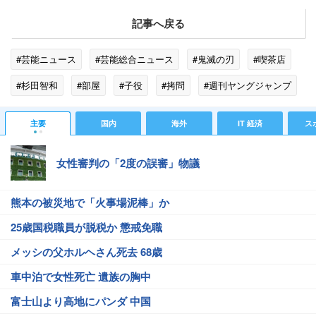
記事へ戻る
#芸能ニュース
#芸能総合ニュース
#鬼滅の刃
#喫茶店
#杉田智和
#部屋
#子役
#拷問
#週刊ヤングジャンプ
#銀魂
#集英社
#不動産
#トレンド
主要
国内
海外
IT 経済
ス
女性審判の「2度の誤審」物議
熊本の被災地で「火事場泥棒」か
25歳国税職員が脱税か 懲戒免職
メッシの父ホルヘさん死去 68歳
車中泊で女性死亡 遺族の胸中
富士山より高地にパンダ 中国