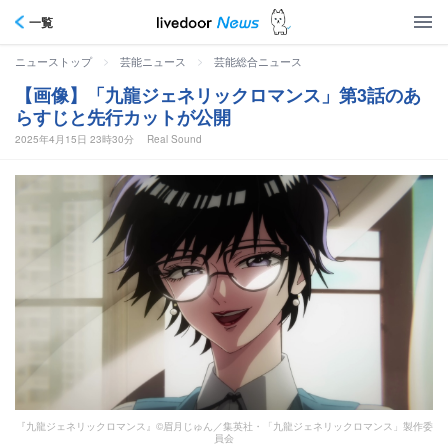
一覧
>
>
ニューストップ
芸能ニュース
芸能総合ニュース
【画像】「九龍ジェネリックロマンス」第3話のあ
らすじと先行カットが公開
2025年4月15日 23時30分
Real Sound
『九龍ジェネリックロマンス』©眉月じゅん／集英社・「九龍ジェネリックロマンス」製作委
員会