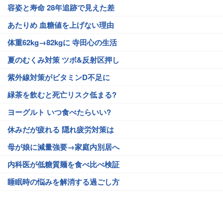
容姿と寿命 28年追跡で見えた差
あたりめ 血糖値を上げない理由
体重62kg→82kgに 寺田心の生活
夏のむくみ対策 ツボ&反射区押し
紫外線対策がビタミンD不足に
緑茶を飲むと死亡リスク低まる?
ヨーグルト いつ食べたらいい?
休みだが疲れる 隠れ疲労対策は
母が娘に減量強要→家庭内別居へ
内科医が低糖質麺を食べ比べ検証
睡眠時の悩みを解消する過ごし方