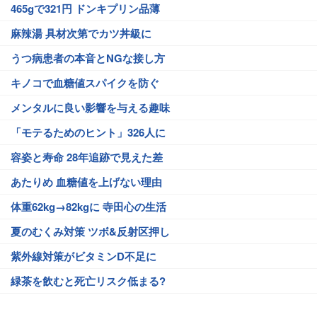
465gで321円 ドンキプリン品薄
麻辣湯 具材次第でカツ丼級に
うつ病患者の本音とNGな接し方
キノコで血糖値スパイクを防ぐ
メンタルに良い影響を与える趣味
「モテるためのヒント」326人に
容姿と寿命 28年追跡で見えた差
あたりめ 血糖値を上げない理由
体重62kg→82kgに 寺田心の生活
夏のむくみ対策 ツボ&反射区押し
紫外線対策がビタミンD不足に
緑茶を飲むと死亡リスク低まる?