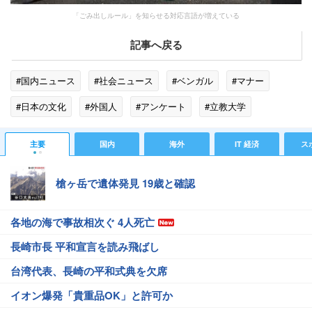
「ごみ出しルール」を知らせる対応言語が増えている
記事へ戻る
#国内ニュース
#社会ニュース
#ベンガル
#マナー
#日本の文化
#外国人
#アンケート
#立教大学
#アート引越センター
#ポルトガル
#神戸市
#中国
主要
国内
海外
IT 経済
ス
#スウェーデン
#マレーシア
#愛知県
#千葉県
槍ヶ岳で遺体発見 19歳と確認
#オーストラリア
各地の海で事故相次ぐ 4人死亡
長崎市長 平和宣言を読み飛ばし
台湾代表、長崎の平和式典を欠席
イオン爆発「貴重品OK」と許可か