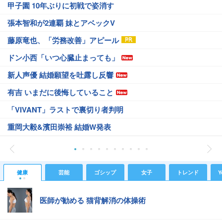
甲子園 10年ぶりに初戦で姿消す
張本智和が2連覇 妹とアベックV
藤原竜也、「労務改善」アピール
ドン小西「いつ心臓止まっても」
新人声優 結婚願望を吐露し反響
有吉 いまだに後悔していること
「VIVANT」ラストで裏切り者判明
重岡大毅&濱田崇裕 結婚W発表
健康
芸能
ゴシップ
女子
トレンド
Y
医師が勧める 猫背解消の体操術