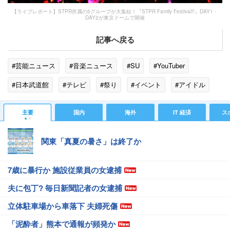
【ライブレポート】STPR所属の5グループが大集結！『STPR Family Festival!!』DAY1・
DAY2が東京ドームで開催
記事へ戻る
#芸能ニュース
#音楽ニュース
#SU
#YouTuber
#日本武道館
#テレビ
#祭り
#イベント
#アイドル
#自己紹介
#クロニクル
#シャッフル
#EDEN
主要
国内
海外
IT 経済
ス
#RAINBOW
#RST
#フェス
#SIT
関東「真夏の暑さ」は終了か
7歳に暴行か 施設従業員の女逮捕
夫に包丁? 毎日新聞記者の女逮捕
立体駐車場から車落下 夫婦死傷
「泥酔者」熊本で通報が頻発か