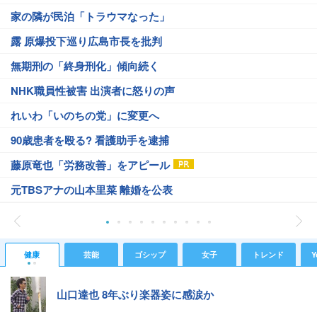
家の隣が民泊「トラウマなった」
露 原爆投下巡り広島市長を批判
無期刑の「終身刑化」傾向続く
NHK職員性被害 出演者に怒りの声
れいわ「いのちの党」に変更へ
90歳患者を殴る? 看護助手を逮捕
藤原竜也「労務改善」をアピール
元TBSアナの山本里菜 離婚を公表
健康
芸能
ゴシップ
女子
トレンド
Y
山口達也 8年ぶり楽器姿に感涙か