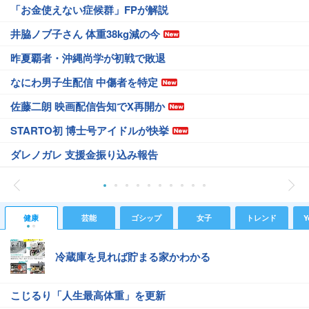
「お金使えない症候群」FPが解説
井脇ノブ子さん 体重38kg減の今
昨夏覇者・沖縄尚学が初戦で敗退
なにわ男子生配信 中傷者を特定
佐藤二朗 映画配信告知でX再開か
STARTO初 博士号アイドルが快挙
ダレノガレ 支援金振り込み報告
健康
芸能
ゴシップ
女子
トレンド
Y
冷蔵庫を見れば貯まる家かわかる
こじるり「人生最高体重」を更新