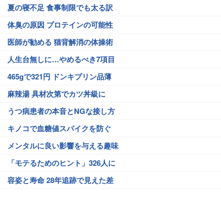
夏の寝不足 食事制限でも太る訳
体臭の原因 プロテインの可能性
医師が勧める 猫背解消の体操術
人生台無しに…やめるべき7項目
465gで321円 ドンキプリン品薄
麻辣湯 具材次第でカツ丼級に
うつ病患者の本音とNGな接し方
キノコで血糖値スパイクを防ぐ
メンタルに良い影響を与える趣味
「モテるためのヒント」326人に
容姿と寿命 28年追跡で見えた差