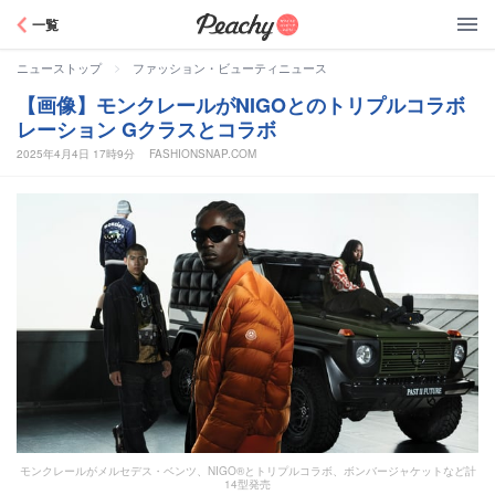
Peachy
一覧
>
ニューストップ
ファッション・ビューティニュース
【画像】モンクレールがNIGOとのトリプルコラボ
レーション Gクラスとコラボ
2025年4月4日 17時9分
FASHIONSNAP.COM
モンクレールがメルセデス・ベンツ、NIGO®とトリプルコラボ、ボンバージャケットなど計
14型発売