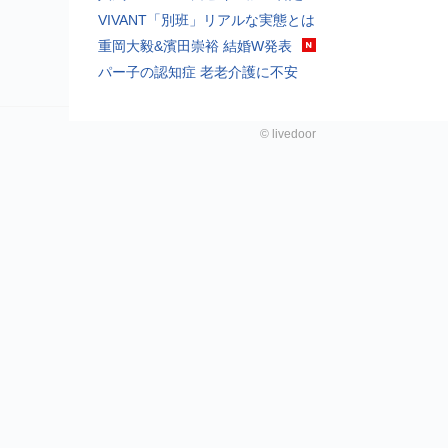
VIVANT「別班」リアルな実態とは
重岡大毅&濱田崇裕 結婚W発表
パー子の認知症 老老介護に不安
©
livedoor