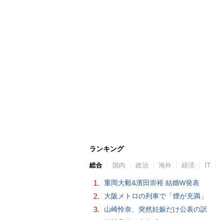
ランキング
総合
国内
政治
海外
経済
IT
1.
重岡大毅&濱田崇裕 結婚W発表
2.
大阪メトロの列車で「煙が充満」
3.
山崎怜奈、突然妊娠だけ公表の訳