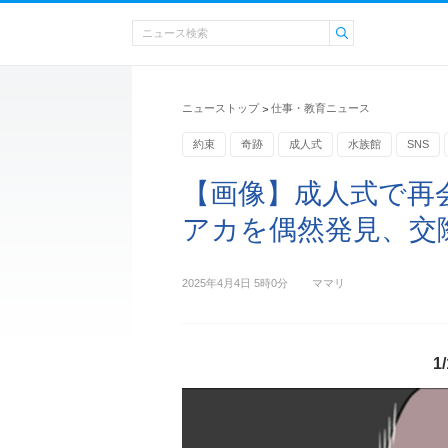
ニューストップ
仕事・教育ニュース
>
約束
奇跡
成人式
水族館
SNS
【画像】成人式で再会
アカを偶然発見、交際1
2025年4月4日 5時0分
ママリ
1/