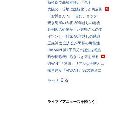
新幹線で高齢女性が「包丁」
大阪の一等地に廃墟化した商店街
「お孫さん?」一言にショック
焼き鳥屋の大将 20年越しの再会
死刑囚の心動かした東野さんの本
ポツンと一軒家 50年越しの感謝
玉森裕太 主人公が黒幕の可能性
HIKAKIN 第2子男児の誕生を報告
猫が掃除機に抱きつき床を滑る
VIVANT「別班」リアルな実態とは
岐阜県が『VIVANT』S2の舞台に
もっと見る
ライブドアニュースを読もう！