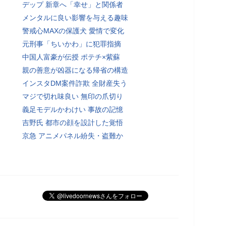
デップ 新章へ「幸せ」と関係者
メンタルに良い影響を与える趣味
警戒心MAXの保護犬 愛情で変化
元刑事「ちいかわ」に犯罪指摘
中国人富豪が伝授 ポテチ×紫蘇
親の善意が凶器になる帰省の構造
インスタDM案件詐欺 全財産失う
マジで切れ味良い 無印の爪切り
義足モデルかわけい 事故の記憶
吉野氏 都市の顔を設計した覚悟
京急 アニメパネル紛失・盗難か