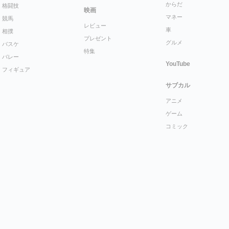
からだ
格闘技
映画
マネー
競馬
レビュー
車
相撲
プレゼント
グルメ
バスケ
特集
バレー
YouTube
フィギュア
サブカル
アニメ
ゲーム
コミック