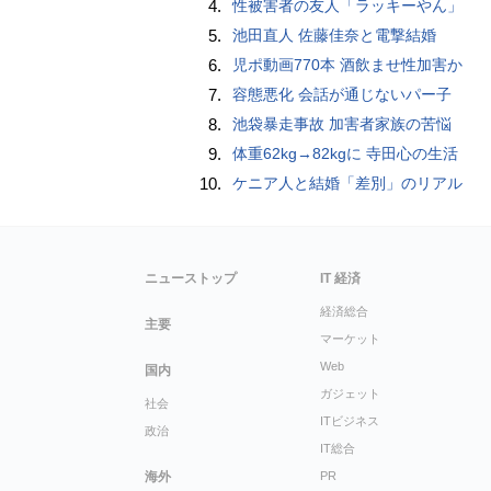
4.
性被害者の友人「ラッキーやん」
5.
池田直人 佐藤佳奈と電撃結婚
6.
児ポ動画770本 酒飲ませ性加害か
7.
容態悪化 会話が通じないパー子
8.
池袋暴走事故 加害者家族の苦悩
9.
体重62kg→82kgに 寺田心の生活
10.
ケニア人と結婚「差別」のリアル
ニューストップ
IT 経済
経済総合
主要
マーケット
Web
国内
ガジェット
社会
ITビジネス
政治
IT総合
海外
PR