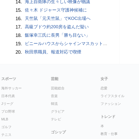
14.
海上自衛隊の生々しい映像が物議
15.
佐々木 ドジャース守護神候補に
16.
天竺鼠「元天竺鼠」でKOC出場へ
17.
高級ブドウ約200房を盗んだ疑い
18.
飯塚幸三氏に長男「勝ち目ない」
19.
ビニールハウスからシャインマスカット約200房を盗んだ疑い ネットで販売か 無職の男（42）逮捕 岡山県警
20.
秋田県職員、報道対応で喫煙
スポーツ
芸能
女子
海外サッカー
芸能総合
恋愛
日本代表
音楽
ライフスタイル
Jリーグ
韓流
ファッション
プロ野球
グラビア
トレンド
MLB
テレビ
本
ゴルフ
ゴシップ
教育・仕事
テニス