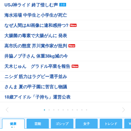
USJ神ライド 終了惜しむ声
海水浴場 中学生と小学生が死亡
なぜ人間はAI画像に違和感持つ?
大腸菌の毒素で大腸がんに 発表
高市氏の態度 芥川賞作家が批判
井脇ノブ子さん 体重38kg減の今
天木じゅん グラドル卒業を報告
ニシダ 筋力はラグビー選手並み
さんま 夏の甲子園に苦言し物議
18歳アイドル「子持ち」運営公表
健康
芸能
ゴシップ
女子
トレンド
Y