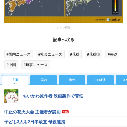
メイン画像
記事へ戻る
#国内ニュース
#社会ニュース
#花粉
#花粉症
#黄砂
#中国
#時事ニュース
主要
国内
海外
IT 経済
ス
ちいかわ原作者 映画製作で苦悩
中止の花火大会 主催者が説明
子ども3人を2日半放置 母親逮捕