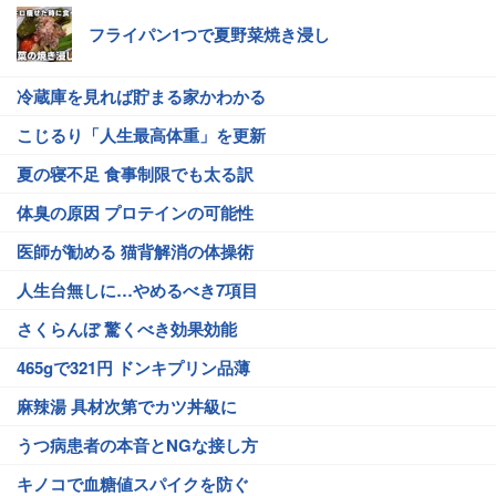
フライパン1つで夏野菜焼き浸し
冷蔵庫を見れば貯まる家かわかる
こじるり「人生最高体重」を更新
夏の寝不足 食事制限でも太る訳
体臭の原因 プロテインの可能性
医師が勧める 猫背解消の体操術
人生台無しに…やめるべき7項目
さくらんぼ 驚くべき効果効能
465gで321円 ドンキプリン品薄
麻辣湯 具材次第でカツ丼級に
うつ病患者の本音とNGな接し方
キノコで血糖値スパイクを防ぐ