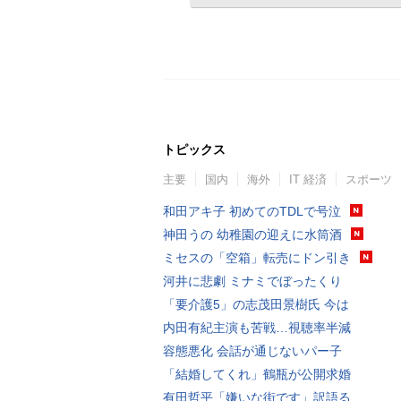
トピックス
主要
国内
海外
IT 経済
スポーツ
和田アキ子 初めてのTDLで号泣
神田うの 幼稚園の迎えに水筒酒
ミセスの「空箱」転売にドン引き
河井に悲劇 ミナミでぼったくり
「要介護5」の志茂田景樹氏 今は
内田有紀主演も苦戦…視聴率半減
容態悪化 会話が通じないパー子
「結婚してくれ」鶴瓶が公開求婚
有田哲平「嫌いな街です」訳語る