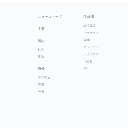
ニューストップ
IT 経済
経済総合
主要
マーケット
Web
国内
ガジェット
社会
ITビジネス
政治
IT総合
海外
PR
海外総合
韓国
中国