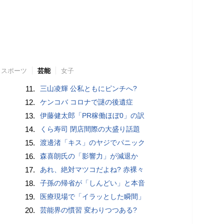
スポーツ
芸能
女子
11.
三山凌輝 公私ともにピンチへ?
12.
ケンコバ コロナで謎の後遺症
13.
伊藤健太郎「PR稼働ほぼ0」の訳
14.
くら寿司 閉店間際の大盛り話題
15.
渡邊渚「キス」のヤジでパニック
16.
森喜朗氏の「影響力」が減退か
17.
あれ、絶対マツコだよね? 赤裸々
18.
子孫の帰省が「しんどい」と本音
19.
医療現場で「イラッとした瞬間」
20.
芸能界の慣習 変わりつつある?