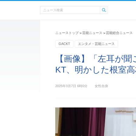
ニューストップ
芸能ニュース
芸能総合ニュース
>
>
GACKT
エンタメ・芸能ニュース
【画像】「左耳が聞
KT、明かした根室
2025年3月7日 6時0分
女性自身