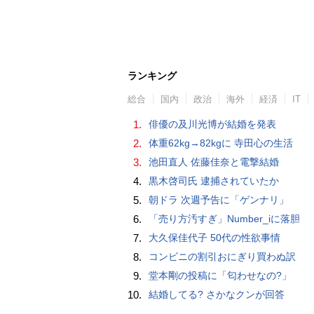
ランキング
総合
国内
政治
海外
経済
IT
1.
俳優の及川光博が結婚を発表
2.
体重62kg→82kgに 寺田心の生活
3.
池田直人 佐藤佳奈と電撃結婚
4.
黒木啓司氏 逮捕されていたか
5.
朝ドラ 次週予告に「ゲンナリ」
6.
「売り方汚すぎ」Number_iに落胆
7.
大久保佳代子 50代の性欲事情
8.
コンビニの割引おにぎり買わぬ訳
9.
堂本剛の投稿に「匂わせなの?」
10.
結婚してる? さかなクンが回答