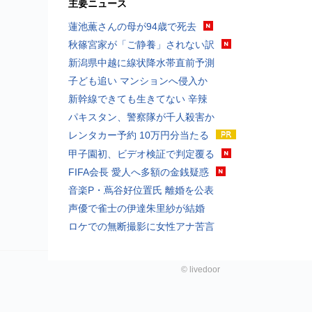
主要ニュース
蓮池薫さんの母が94歳で死去
秋篠宮家が「ご静養」されない訳
新潟県中越に線状降水帯直前予測
子ども追い マンションへ侵入か
新幹線できても生きてない 辛辣
パキスタン、警察隊が千人殺害か
レンタカー予約 10万円分当たる
甲子園初、ビデオ検証で判定覆る
FIFA会長 愛人へ多額の金銭疑惑
音楽P・蔦谷好位置氏 離婚を公表
声優で雀士の伊達朱里紗が結婚
ロケでの無断撮影に女性アナ苦言
©
livedoor