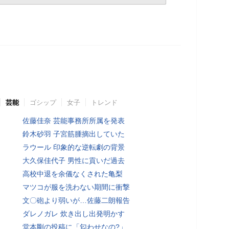
芸能
ゴシップ
女子
トレンド
佐藤佳奈 芸能事務所所属を発表
鈴木砂羽 子宮筋腫摘出していた
ラウール 印象的な逆転劇の背景
大久保佳代子 男性に貢いだ過去
高校中退を余儀なくされた亀梨
マツコが服を洗わない期間に衝撃
文〇砲より弱いが…佐藤二朗報告
ダレノガレ 炊き出し出発明かす
堂本剛の投稿に「匂わせなの?」