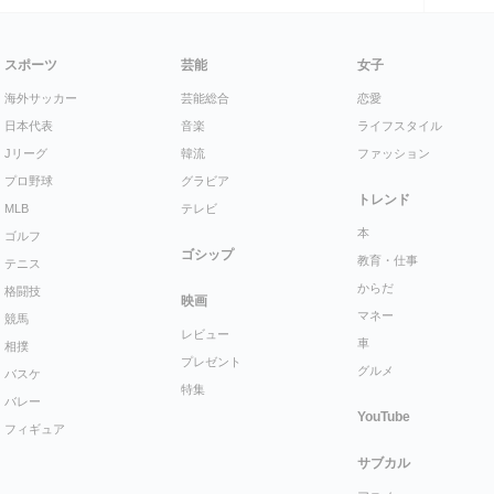
スポーツ
芸能
女子
海外サッカー
芸能総合
恋愛
日本代表
音楽
ライフスタイル
Jリーグ
韓流
ファッション
プロ野球
グラビア
トレンド
MLB
テレビ
本
ゴルフ
ゴシップ
教育・仕事
テニス
からだ
格闘技
映画
マネー
競馬
レビュー
車
相撲
プレゼント
グルメ
バスケ
特集
バレー
YouTube
フィギュア
サブカル