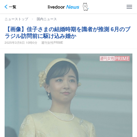
一覧
>
ニューストップ
国内ニュース
【画像】佳子さまの結婚時期を識者が推測 6月のブ
ラジル訪問前に駆け込み婚か
2025年3月6日 10時0分
週刊女性PRIME