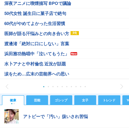
深夜アニメに喫煙描写 BPOで議論
50代女性 誕生日に菓子店で絶句
60代がやめてよかった生活習慣
医師が語る汗悩みとの向き合い方
渡邊渚「絶対に口にしない」言葉
浜田雅功熱唱中「泣いてもうた」
水卜アナと中村倫也 近況が話題
涙をため…広末の芸能界への思い
健康
芸能
ゴシップ
女子
トレンド
Y
アトピーで「汚い」扱いされ苦悩