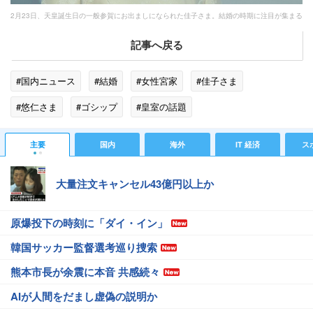
2月23日、天皇誕生日の一般参賀にお出ましになられた佳子さま。結婚の時期に注目が集まる
記事へ戻る
#国内ニュース
#結婚
#女性宮家
#佳子さま
#悠仁さま
#ゴシップ
#皇室の話題
主要
国内
海外
IT 経済
ス
大量注文キャンセル43億円以上か
原爆投下の時刻に「ダイ・イン」
韓国サッカー監督選考巡り捜索
熊本市長が余震に本音 共感続々
AIが人間をだまし虚偽の説明か