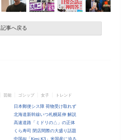
記事へ戻る
芸能
ゴシップ
女子
トレンド
日本郵便シス障 荷物受け取れず
北海道新幹線いつ札幌延伸 解説
高速道路「ミドリの△」の正体
くら寿司 閉店間際の大盛り話題
中国AI「Kimi K3」米国産に迫る