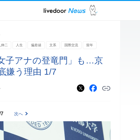
ス
丸伸二
人生
偏差値
文系
国際交流
留年
女子アナの登竜門」も…京
嫌う理由 1/7
ン
/7
次へ