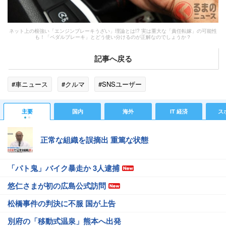
ネット上の根強い「エンジンブレーキうざい」理論とは!? 実は重大な「責任転嫁」の可能性
も！「ペダルブレーキ」とどう使い分けるのが正解なのでしょうか？
記事へ戻る
#車ニュース
#クルマ
#SNSユーザー
主要
国内
海外
IT 経済
ス
正常な組織を誤摘出 重篤な状態
「パト鬼」バイク暴走か 3人逮捕
悠仁さまが初の広島公式訪問
松橋事件の判決に不服 国が上告
別府の「移動式温泉」熊本へ出発