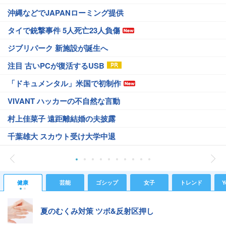
沖縄などでJAPANローミング提供
タイで銃撃事件 5人死亡23人負傷
ジブリパーク 新施設が誕生へ
注目 古いPCが復活するUSB
「ドキュメンタル」米国で初制作
VIVANT ハッカーの不自然な言動
村上佳菜子 遠距離結婚の夫披露
千葉雄大 スカウト受け大学中退
健康
芸能
ゴシップ
女子
トレンド
Y
夏のむくみ対策 ツボ&反射区押し