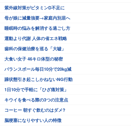
紫外線対策がビタミンD不足に
母が娘に減量強要→家庭内別居へ
睡眠時の悩みを解消する過ごし方
運動より代謝 人体の省エネ戦略
歯科の保健治療を巡る「大嘘」
大食い女子 46キロ体型の秘密
バランスボール毎日10分で20kg減
躁状態引き起こしかねないNG行動
1日10分で手軽に「ひざ痛対策」
キウイを食べる際の3つの注意点
コーヒー 朝すぐ飲むのはダメ?
脳梗塞になりやすい人の特徴