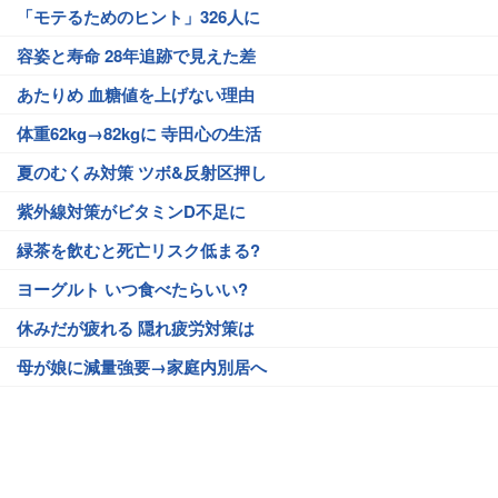
「モテるためのヒント」326人に
容姿と寿命 28年追跡で見えた差
あたりめ 血糖値を上げない理由
体重62kg→82kgに 寺田心の生活
夏のむくみ対策 ツボ&反射区押し
紫外線対策がビタミンD不足に
緑茶を飲むと死亡リスク低まる?
ヨーグルト いつ食べたらいい?
休みだが疲れる 隠れ疲労対策は
母が娘に減量強要→家庭内別居へ