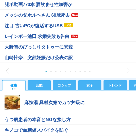
児ポ動画770本 酒飲ませ性加害か
メッシの父ホルヘさん 68歳死去
注目 古いPCが復活するUSB
レインボー池田 求婚失敗も告白
大野智のびっしりタトゥーに異変
山崎怜奈、突然妊娠だけ公表の訳
健康
芸能
ゴシップ
女子
トレンド
Y
麻辣湯 具材次第でカツ丼級に
うつ病患者の本音とNGな接し方
キノコで血糖値スパイクを防ぐ