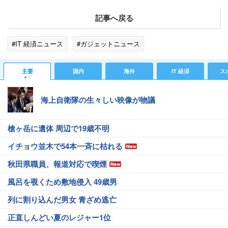
記事へ戻る
#IT 経済ニュース
#ガジェットニュース
主要
国内
海外
IT 経済
ス
海上自衛隊の生々しい映像が物議
槍ヶ岳に遺体 周辺で19歳不明
イチョウ並木で54本一斉に枯れる
秋田県職員、報道対応で喫煙
風呂を覗くため敷地侵入 49歳男
列に割り込んだ男女 青ざめ逃亡
正直しんどい夏のレジャー1位