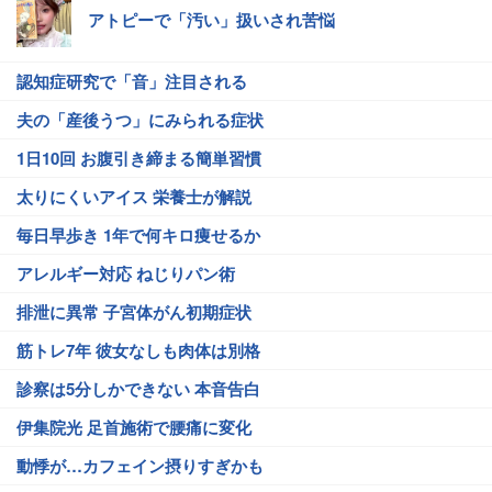
アトピーで「汚い」扱いされ苦悩
認知症研究で「音」注目される
夫の「産後うつ」にみられる症状
1日10回 お腹引き締まる簡単習慣
太りにくいアイス 栄養士が解説
毎日早歩き 1年で何キロ痩せるか
アレルギー対応 ねじりパン術
排泄に異常 子宮体がん初期症状
筋トレ7年 彼女なしも肉体は別格
診察は5分しかできない 本音告白
伊集院光 足首施術で腰痛に変化
動悸が…カフェイン摂りすぎかも