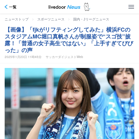
一覧
>
>
ニューストップ
スポーツニュース
国内・Jリーグニュース
【画像】「fjkがリフティングしてみた」横浜FCの
スタジアムMC堀口真帆さんが制服姿で“スゴ技”披
露！「普通の女子高生ではない」「上手すぎてびび
った」の声
2025年1月23日 11時45分
サッカーダイジェストWeb