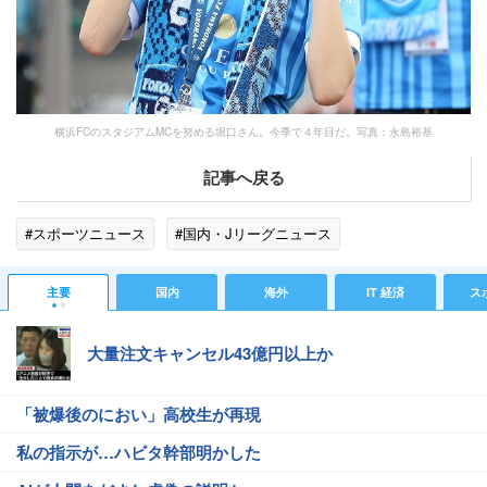
横浜FCのスタジアムMCを努める堀口さん。今季で４年目だ。写真：永島裕基
記事へ戻る
#スポーツニュース
#国内・Jリーグニュース
主要
国内
海外
IT 経済
ス
大量注文キャンセル43億円以上か
「被爆後のにおい」高校生が再現
私の指示が…ハビタ幹部明かした