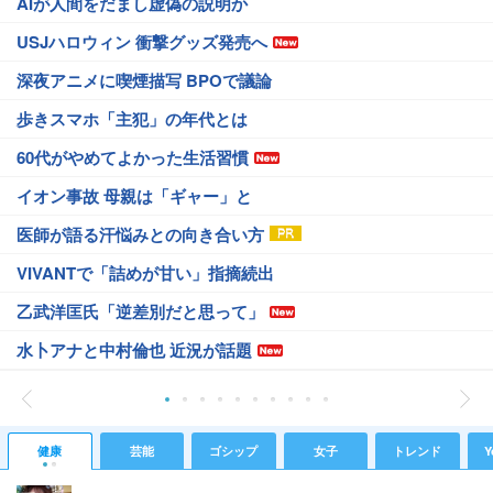
AIが人間をだまし虚偽の説明か
USJハロウィン 衝撃グッズ発売へ
深夜アニメに喫煙描写 BPOで議論
歩きスマホ「主犯」の年代とは
60代がやめてよかった生活習慣
イオン事故 母親は「ギャー」と
医師が語る汗悩みとの向き合い方
VIVANTで「詰めが甘い」指摘続出
乙武洋匡氏「逆差別だと思って」
水卜アナと中村倫也 近況が話題
健康
芸能
ゴシップ
女子
トレンド
Y