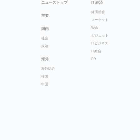
ニューストップ
IT 経済
経済総合
主要
マーケット
Web
国内
ガジェット
社会
ITビジネス
政治
IT総合
海外
PR
海外総合
韓国
中国