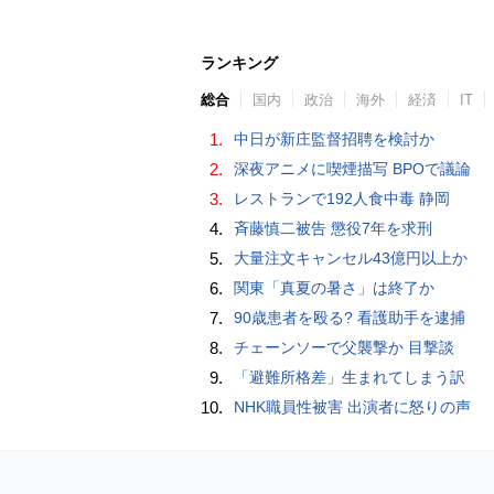
ランキング
総合
国内
政治
海外
経済
IT
1.
中日が新庄監督招聘を検討か
2.
深夜アニメに喫煙描写 BPOで議論
3.
レストランで192人食中毒 静岡
4.
斉藤慎二被告 懲役7年を求刑
5.
大量注文キャンセル43億円以上か
6.
関東「真夏の暑さ」は終了か
7.
90歳患者を殴る? 看護助手を逮捕
8.
チェーンソーで父襲撃か 目撃談
9.
「避難所格差」生まれてしまう訳
10.
NHK職員性被害 出演者に怒りの声