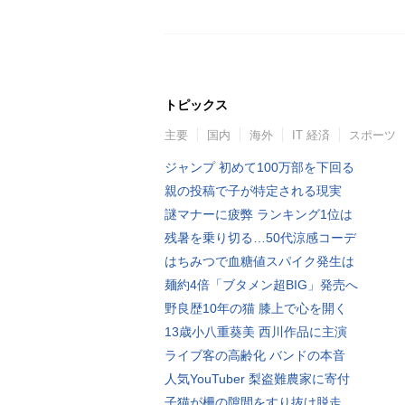
トピックス
主要
国内
海外
IT 経済
スポーツ
ジャンプ 初めて100万部を下回る
親の投稿で子が特定される現実
謎マナーに疲弊 ランキング1位は
残暑を乗り切る…50代涼感コーデ
はちみつで血糖値スパイク発生は
麺約4倍「ブタメン超BIG」発売へ
野良歴10年の猫 膝上で心を開く
13歳小八重葵美 西川作品に主演
ライブ客の高齢化 バンドの本音
人気YouTuber 梨盗難農家に寄付
子猫が柵の隙間をすり抜け脱走