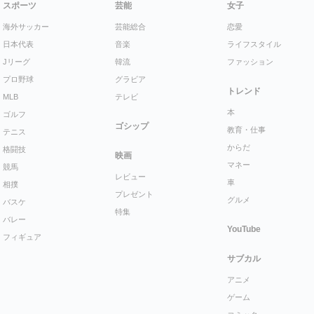
スポーツ
芸能
女子
海外サッカー
芸能総合
恋愛
日本代表
音楽
ライフスタイル
Jリーグ
韓流
ファッション
プロ野球
グラビア
トレンド
MLB
テレビ
本
ゴルフ
ゴシップ
教育・仕事
テニス
からだ
格闘技
映画
マネー
競馬
レビュー
車
相撲
プレゼント
グルメ
バスケ
特集
バレー
YouTube
フィギュア
サブカル
アニメ
ゲーム