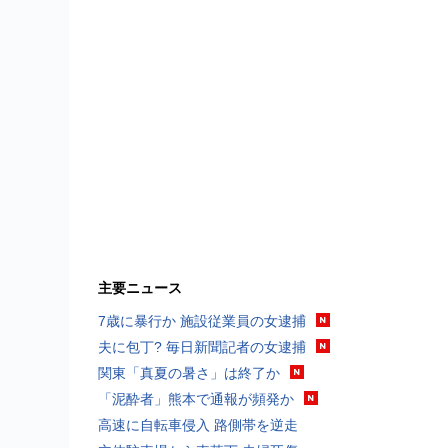
主要ニュース
7歳に暴行か 施設従業員の女逮捕
夫に包丁? 毎日新聞記者の女逮捕
関東「真夏の暑さ」は終了か
「泥酔者」熊本で通報が頻発か
高速に自転車侵入 路側帯を逆走