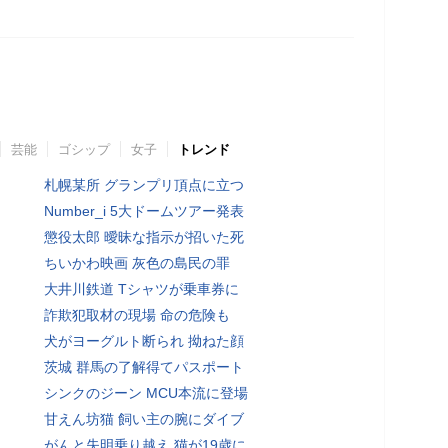
芸能
ゴシップ
女子
トレンド
札幌某所 グランプリ頂点に立つ
Number_i 5大ドームツアー発表
懲役太郎 曖昧な指示が招いた死
ちいかわ映画 灰色の島民の罪
大井川鉄道 Tシャツが乗車券に
詐欺犯取材の現場 命の危険も
犬がヨーグルト断られ 拗ねた顔
茨城 群馬の了解得てパスポート
シンクのジーン MCU本流に登場
甘えん坊猫 飼い主の腕にダイブ
がんと失明乗り越え 猫が19歳に