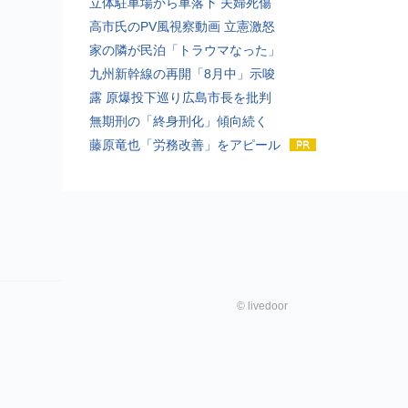
立体駐車場から車落下 夫婦死傷
高市氏のPV風視察動画 立憲激怒
家の隣が民泊「トラウマなった」
九州新幹線の再開「8月中」示唆
露 原爆投下巡り広島市長を批判
無期刑の「終身刑化」傾向続く
藤原竜也「労務改善」をアピール
©
livedoor