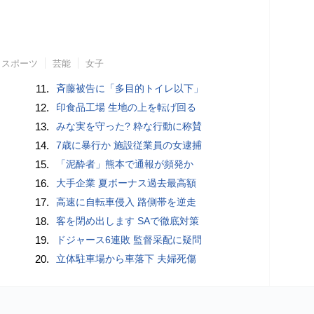
スポーツ
芸能
女子
11.
斉藤被告に「多目的トイレ以下」
12.
印食品工場 生地の上を転げ回る
13.
みな実を守った? 粋な行動に称賛
14.
7歳に暴行か 施設従業員の女逮捕
15.
「泥酔者」熊本で通報が頻発か
16.
大手企業 夏ボーナス過去最高額
17.
高速に自転車侵入 路側帯を逆走
18.
客を閉め出します SAで徹底対策
19.
ドジャース6連敗 監督采配に疑問
20.
立体駐車場から車落下 夫婦死傷