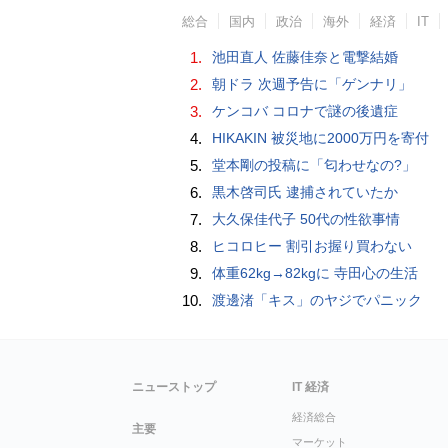
総合
国内
政治
海外
経済
IT
1.
池田直人 佐藤佳奈と電撃結婚
2.
朝ドラ 次週予告に「ゲンナリ」
3.
ケンコバ コロナで謎の後遺症
4.
HIKAKIN 被災地に2000万円を寄付
5.
堂本剛の投稿に「匂わせなの?」
6.
黒木啓司氏 逮捕されていたか
7.
大久保佳代子 50代の性欲事情
8.
ヒコロヒー 割引お握り買わない
9.
体重62kg→82kgに 寺田心の生活
10.
渡邊渚「キス」のヤジでパニック
ニューストップ
IT 経済
経済総合
主要
マーケット