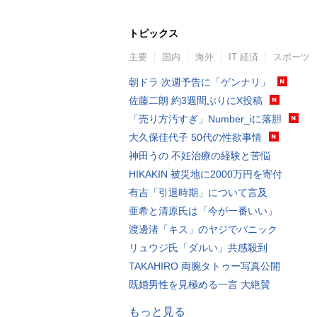
トピックス
主要
国内
海外
IT 経済
スポーツ
朝ドラ 次週予告に「ゲンナリ」
佐藤二朗 約3週間ぶりにX投稿
「売り方汚すぎ」Number_iに落胆
大久保佳代子 50代の性欲事情
神田うの 不妊治療の経験と苦悩
HIKAKIN 被災地に2000万円を寄付
有吉「引退時期」について言及
亜希と清原氏は「今が一番いい」
渡邊渚「キス」のヤジでパニック
リュウジ氏「ダルい」共感殺到
TAKAHIRO 両腕タトゥー写真公開
既婚男性を見極める一言 大絶賛
もっと見る