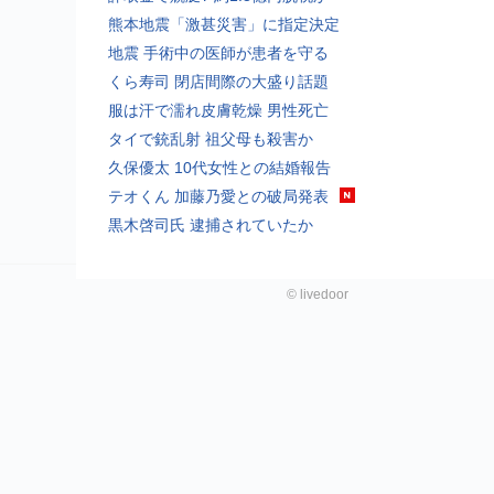
熊本地震「激甚災害」に指定決定
地震 手術中の医師が患者を守る
くら寿司 閉店間際の大盛り話題
服は汗で濡れ皮膚乾燥 男性死亡
タイで銃乱射 祖父母も殺害か
久保優太 10代女性との結婚報告
テオくん 加藤乃愛との破局発表
黒木啓司氏 逮捕されていたか
©
livedoor