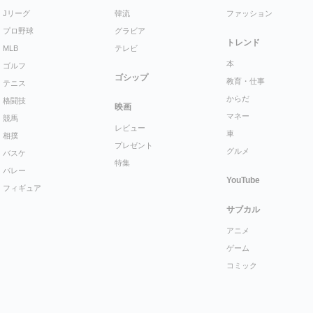
Jリーグ
韓流
ファッション
プロ野球
グラビア
トレンド
MLB
テレビ
本
ゴルフ
ゴシップ
教育・仕事
テニス
からだ
格闘技
映画
マネー
競馬
レビュー
車
相撲
プレゼント
グルメ
バスケ
特集
バレー
YouTube
フィギュア
サブカル
アニメ
ゲーム
コミック