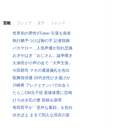
芸能
ゴシップ
女子
トレンド
世界初の男性VTuber 引退を発表
執行猶予つけば御の字 記者指摘
バカヤロー…人気声優が別れ悲痛
おぎやはぎ「おじさん」論争嘆き
久保田が小声の会で「大声主張」
今田耕司 マネの通過儀礼を告白
歌舞伎俳優 20代女性ひき逃げか
川崎希 アレクとナンパで出会う
たらこCM元子役 産後体重に悲鳴
ひろゆき氏の妻 投稿を謝罪
有田哲平が「意外な素顔」を告白
ゆきぽよ まるで別人な現在の姿