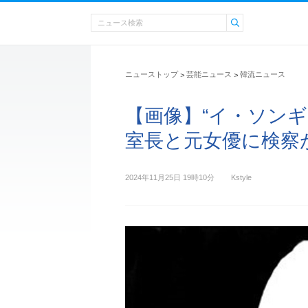
ニューストップ
芸能ニュース
韓流ニュース
>
>
【画像】“イ・ソン
室長と元女優に検察
2024年11月25日 19時10分
Kstyle