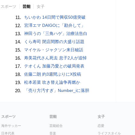
スポーツ
芸能
女子
11.
ちいかわ 14日間で興収50億突破
12.
宮澤エマ DAIGOに「勘弁して」
13.
神田うの「三角ハゲ」治療法告白
14.
くら寿司 閉店間際の大盛り話題
15.
マイケル・ジャクソン来日秘話
16.
寿美花代さん死去 息子2人が追悼
17.
テオくん 加藤乃愛との破局発表
18.
佐藤二朗 約3週間ぶりにX投稿
19.
松本若菜 吹き替え論争再燃か
20.
「売り方汚すぎ」Number_iに落胆
スポーツ
芸能
女子
海外サッカー
芸能総合
恋愛
日本代表
音楽
ライフスタイル