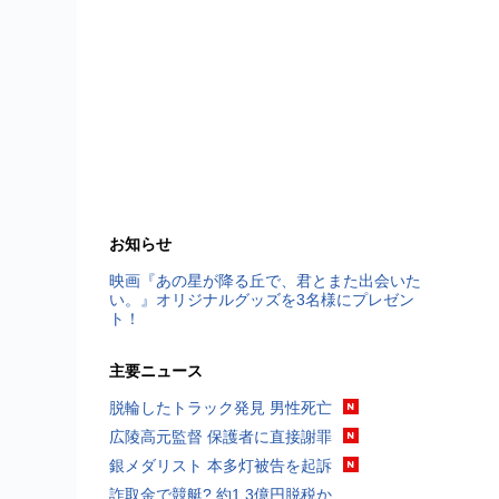
お知らせ
映画『あの星が降る丘で、君とまた出会いた
い。』オリジナルグッズを3名様にプレゼン
ト！
主要ニュース
脱輪したトラック発見 男性死亡
広陵高元監督 保護者に直接謝罪
銀メダリスト 本多灯被告を起訴
詐取金で競艇? 約1.3億円脱税か