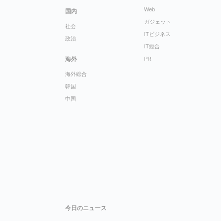
Web
国内
ガジェット
社会
ITビジネス
政治
IT総合
海外
PR
海外総合
韓国
中国
今日のニュース