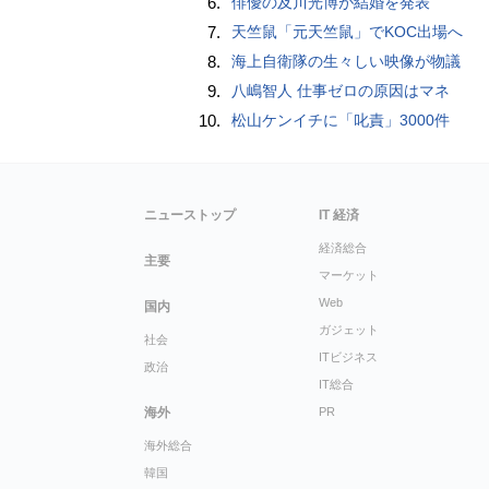
6.
俳優の及川光博が結婚を発表
7.
天竺鼠「元天竺鼠」でKOC出場へ
8.
海上自衛隊の生々しい映像が物議
9.
八嶋智人 仕事ゼロの原因はマネ
10.
松山ケンイチに「叱責」3000件
ニューストップ
IT 経済
経済総合
主要
マーケット
Web
国内
ガジェット
社会
ITビジネス
政治
IT総合
海外
PR
海外総合
韓国