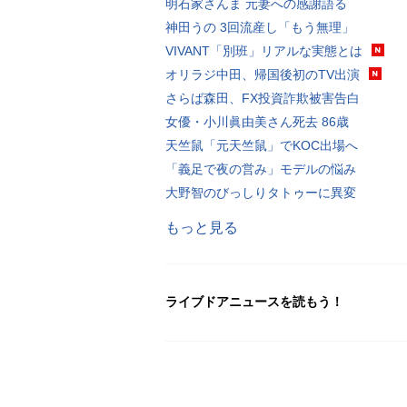
明石家さんま 元妻への感謝語る
神田うの 3回流産し「もう無理」
VIVANT「別班」リアルな実態とは
オリラジ中田、帰国後初のTV出演
さらば森田、FX投資詐欺被害告白
女優・小川眞由美さん死去 86歳
天竺鼠「元天竺鼠」でKOC出場へ
「義足で夜の営み」モデルの悩み
大野智のびっしりタトゥーに異変
もっと見る
ライブドアニュースを読もう！