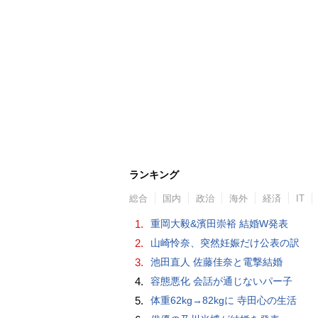
ランキング
総合
国内
政治
海外
経済
IT
1.
重岡大毅&濱田崇裕 結婚W発表
2.
山崎怜奈、突然妊娠だけ公表の訳
3.
池田直人 佐藤佳奈と電撃結婚
4.
容態悪化 会話が通じないパー子
5.
体重62kg→82kgに 寺田心の生活