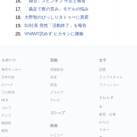
16.
「踊る」スピンオフ 中止と報道
17.
「義足で夜の営み」モデルの悩み
18.
大野智のびっしりタトゥーに異変
19.
DJ社長 突然「活動終了」を報告
20.
VIVANT読めず ヒカキンに揶揄
スポーツ
芸能
女子
海外サッカー
芸能総合
恋愛
日本代表
音楽
ライフスタイル
Jリーグ
韓流
ファッション
プロ野球
グラビア
トレンド
MLB
テレビ
本
ゴルフ
ゴシップ
教育・仕事
テニス
からだ
格闘技
映画
マネー
競馬
レビュー