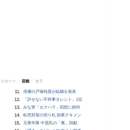
スポーツ
芸能
女子
11.
俳優の戸塚純貴が結婚を発表
12.
「許せない不祥事タレント」1位
13.
みな実「セクハラ」回想に絶叫
14.
転売対策の切り札 効果テキメン
15.
元青年隊 中居氏の「裏」回顧