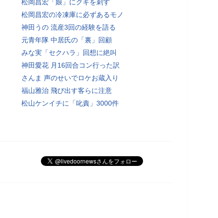
松岡昌宏「娘」にクギを刺す
松岡昌宏の冷凍庫に必ずあるモノ
神田うの 流産3回の経験を語る
元青年隊 中居氏の「裏」回顧
みな実「セクハラ」回想に絶叫
神田愛花 月16回合コン行った訳
さんま 声のせいでロケお蔵入り
福山雅治 飛び出す客らに注意
松山ケンイチに「叱責」3000件