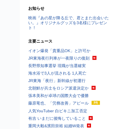
お知らせ
映画『あの星が降る丘で、君とまた出会いた
い。』オリジナルグッズを3名様にプレゼン
ト！
主要ニュース
イオン爆発「貴重品OK」と許可か
JR東海夜行列車が一夜限りの復刻
長野県知事選挙 現職が当選確実
海水浴で3人が流される 1人死亡
JR東海「夜行」新幹線が初運行
北朝鮮が兵士をロシア派遣決定か
張本美和が卓球の国際大会で優勝
藤原竜也、「労務改善」アピール
人気YouTuber 白ビキニ加工否定
有吉 いまだに後悔していること
重岡大毅&濱田崇裕 結婚W発表