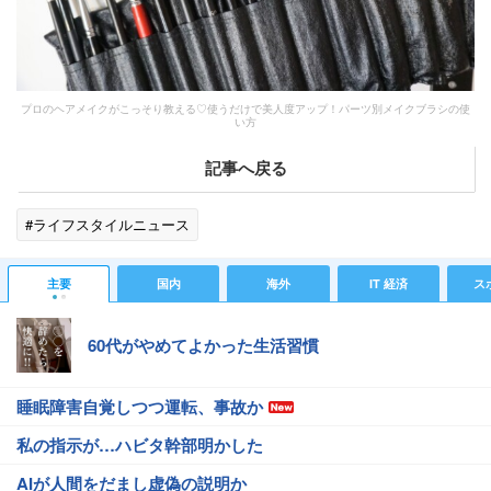
プロのヘアメイクがこっそり教える♡使うだけで美人度アップ！パーツ別メイクブラシの使
い方
記事へ戻る
#ライフスタイルニュース
主要
国内
海外
IT 経済
ス
60代がやめてよかった生活習慣
睡眠障害自覚しつつ運転、事故か
私の指示が…ハビタ幹部明かした
AIが人間をだまし虚偽の説明か