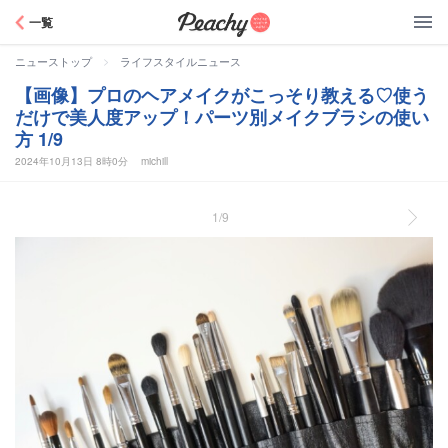
Peachy
一覧
>
ニューストップ
ライフスタイルニュース
【画像】プロのヘアメイクがこっそり教える♡使う
だけで美人度アップ！パーツ別メイクブラシの使い
方 1/9
2024年10月13日 8時0分
michill
1/9