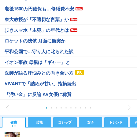
老後1500万円確保も…修繕費不安
東大教授が「不適切な言葉」か
歩きスマホ「主犯」の年代とは
ロケットの残骸 月面に衝突か
平和公園で…守り人に叱られた訳
イオン事故 母親は「ギャー」と
医師が語る汗悩みとの向き合い方
VIVANTで「詰めが甘い」指摘続出
「汚い金」に反論 AV女優に称賛
健康
芸能
ゴシップ
女子
トレンド
Y