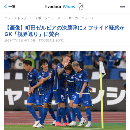
一覧
>
>
ニューストップ
スポーツニュース
サッカーニュース
【画像】町田ゼルビアの決勝弾にオフサイド疑惑か
GK「視界遮り」に賛否
2024年7月9日 6時10分
FOOTBALL ZONE