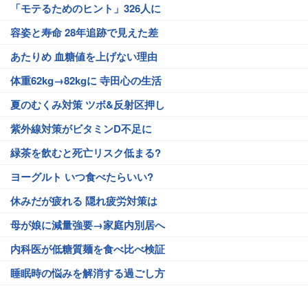
「モテるためのヒント」326人に
容姿と寿命 28年追跡で見えた差
あたりめ 血糖値を上げない理由
体重62kg→82kgに 寺田心の生活
夏のむくみ対策 ツボ&反射区押し
紫外線対策がビタミンD不足に
緑茶を飲むと死亡リスク低まる?
ヨーグルト いつ食べたらいい?
休みだが疲れる 隠れ疲労対策は
母が娘に減量強要→家庭内別居へ
内科医が低糖質麺を食べ比べ検証
睡眠時の悩みを解消する過ごし方