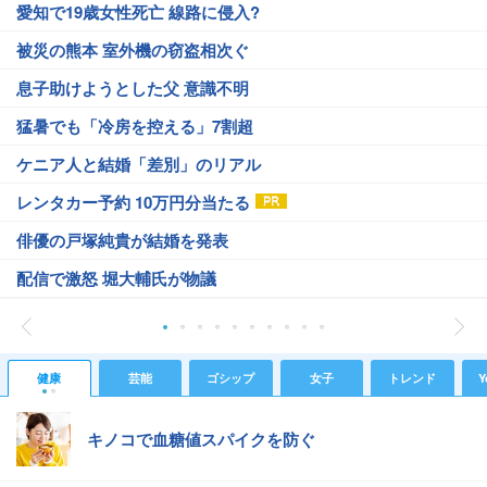
愛知で19歳女性死亡 線路に侵入?
被災の熊本 室外機の窃盗相次ぐ
息子助けようとした父 意識不明
猛暑でも「冷房を控える」7割超
ケニア人と結婚「差別」のリアル
レンタカー予約 10万円分当たる
俳優の戸塚純貴が結婚を発表
配信で激怒 堀大輔氏が物議
健康
芸能
ゴシップ
女子
トレンド
Y
キノコで血糖値スパイクを防ぐ