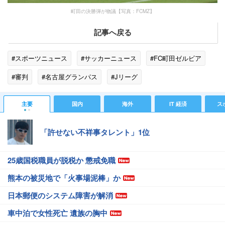
町田の決勝弾が物議【写真：FCMZ】
記事へ戻る
#スポーツニュース
#サッカーニュース
#FC町田ゼルビア
#審判
#名古屋グランパス
#Jリーグ
#スポーツニュース・トピックス
主要
国内
海外
IT 経済
ス
「許せない不祥事タレント」1位
25歳国税職員が脱税か 懲戒免職
熊本の被災地で「火事場泥棒」か
日本郵便のシステム障害が解消
車中泊で女性死亡 遺族の胸中