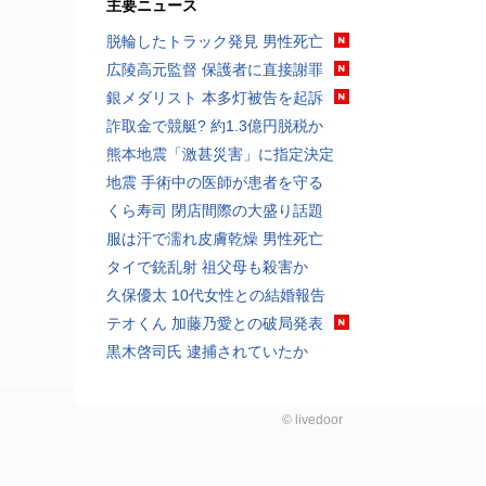
主要ニュース
脱輪したトラック発見 男性死亡
広陵高元監督 保護者に直接謝罪
銀メダリスト 本多灯被告を起訴
詐取金で競艇? 約1.3億円脱税か
熊本地震「激甚災害」に指定決定
地震 手術中の医師が患者を守る
くら寿司 閉店間際の大盛り話題
服は汗で濡れ皮膚乾燥 男性死亡
タイで銃乱射 祖父母も殺害か
久保優太 10代女性との結婚報告
テオくん 加藤乃愛との破局発表
黒木啓司氏 逮捕されていたか
©
livedoor