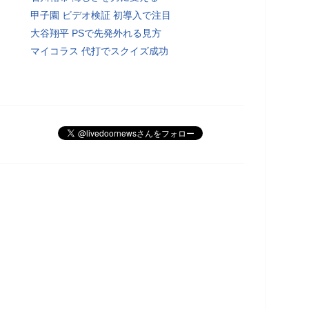
甲子園 ビデオ検証 初導入で注目
大谷翔平 PSで先発外れる見方
マイコラス 代打でスクイズ成功