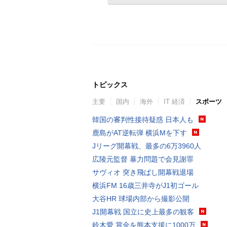
トピックス
主要
国内
海外
IT 経済
スポーツ
韓国の審判性接待疑惑 日本人も
鹿島がAT逆転弾 横浜Mを下す
Jリーグ開幕戦、最多の6万3960人
広陵元監督 暴力問題で会見謝罪
サヴィオ 突き飛ばし開幕戦退場
横浜FM 16歳三井寺がJ1初ゴール
大谷HR 球場内部から撮影公開
J1開幕戦 国立に史上最多の観客
鈴木愛 賞金を熊本支援に1000万