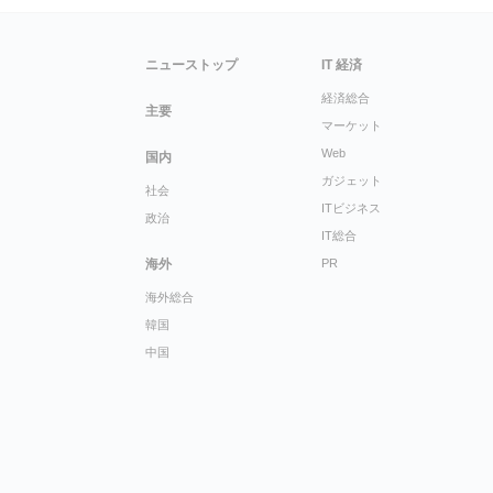
ニューストップ
IT 経済
経済総合
主要
マーケット
Web
国内
ガジェット
社会
ITビジネス
政治
IT総合
海外
PR
海外総合
韓国
中国