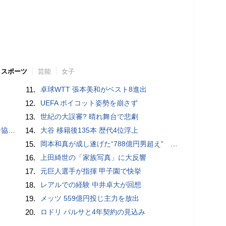
スポーツ
芸能
女子
11.
卓球WTT 張本美和がベスト8進出
12.
UEFA ボイコット姿勢を崩さず
13.
世紀の大誤審? 晴れ舞台で悲劇
が報道
14.
大谷 移籍後135本 歴代4位浮上
15.
岡本和真が成し遂げた“788億円男超え” いつのまにか「3位」…見据える球団記録更新
16.
上田綺世の「家族写真」に大反響
17.
元巨人選手が指揮 甲子園で快挙
18.
レアルでの経験 中井卓大が回想
19.
メッツ 559億円投じ主力を放出
20.
ロドリ バルサと4年契約の見込み