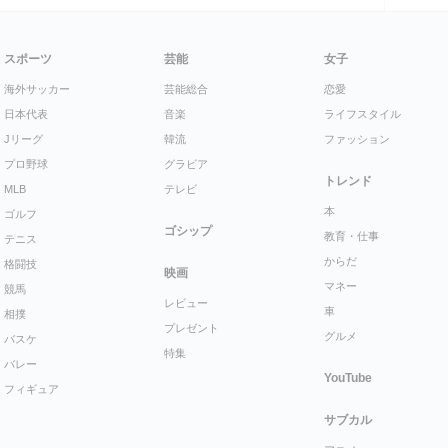
スポーツ
芸能
女子
海外サッカー
芸能総合
恋愛
日本代表
音楽
ライフスタイル
Jリーグ
韓流
ファッション
プロ野球
グラビア
トレンド
MLB
テレビ
本
ゴルフ
ゴシップ
教育・仕事
テニス
からだ
格闘技
映画
マネー
競馬
レビュー
車
相撲
プレゼント
グルメ
バスケ
特集
バレー
YouTube
フィギュア
サブカル