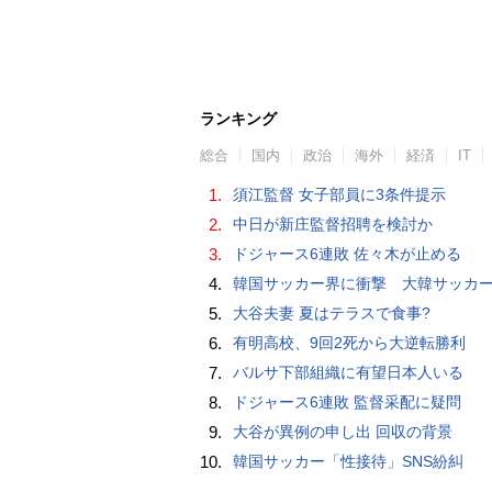
ランキング
総合
国内
政治
海外
経済
IT
1.
須江監督 女子部員に3条件提示
2.
中日が新庄監督招聘を検討か
3.
ドジャース6連敗 佐々木が止める
4.
韓国サッカー界に衝撃 大韓サッカー協会に外国人審判への“性的接待”疑惑 韓国メディア
5.
大谷夫妻 夏はテラスで食事?
6.
有明高校、9回2死から大逆転勝利
7.
バルサ下部組織に有望日本人いる
8.
ドジャース6連敗 監督采配に疑問
9.
大谷が異例の申し出 回収の背景
10.
韓国サッカー「性接待」SNS紛糾