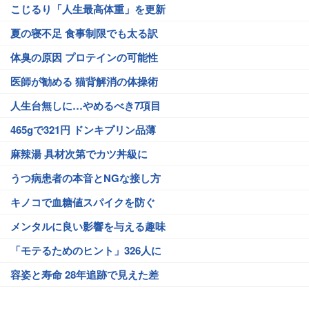
こじるり「人生最高体重」を更新
夏の寝不足 食事制限でも太る訳
体臭の原因 プロテインの可能性
医師が勧める 猫背解消の体操術
人生台無しに…やめるべき7項目
465gで321円 ドンキプリン品薄
麻辣湯 具材次第でカツ丼級に
うつ病患者の本音とNGな接し方
キノコで血糖値スパイクを防ぐ
メンタルに良い影響を与える趣味
「モテるためのヒント」326人に
容姿と寿命 28年追跡で見えた差