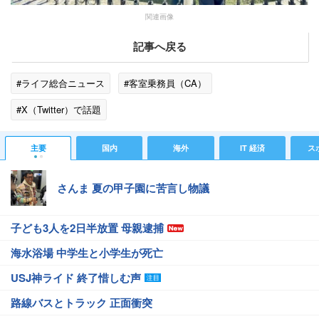
関連画像
記事へ戻る
#ライフ総合ニュース
#客室乗務員（CA）
#X（Twitter）で話題
主要
国内
海外
IT 経済
ス
さんま 夏の甲子園に苦言し物議
子ども3人を2日半放置 母親逮捕
海水浴場 中学生と小学生が死亡
USJ神ライド 終了惜しむ声
路線バスとトラック 正面衝突