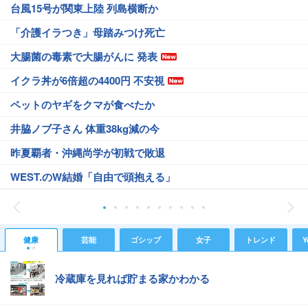
台風15号が関東上陸 列島横断か
「介護イラつき」母踏みつけ死亡
大腸菌の毒素で大腸がんに 発表
イクラ丼が6倍超の4400円 不安視
ペットのヤギをクマが食べたか
井脇ノブ子さん 体重38kg減の今
昨夏覇者・沖縄尚学が初戦で敗退
WEST.のW結婚「自由で頭抱える」
健康
芸能
ゴシップ
女子
トレンド
Y
冷蔵庫を見れば貯まる家かわかる