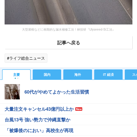
大型屋根などに画期的な漏水補修工法！林技研『Ulyseeed-Si工法』
記事へ戻る
#ライフ総合ニュース
主要
国内
海外
IT 経済
ス
60代がやめてよかった生活習慣
大量注文キャンセル43億円以上か
台風13号 強い勢力で沖縄直撃か
「被爆後のにおい」高校生が再現