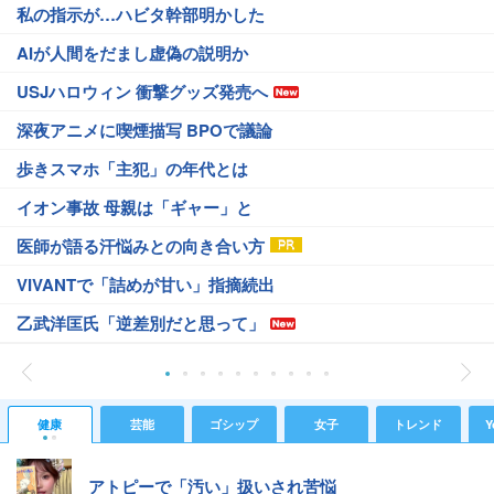
私の指示が…ハビタ幹部明かした
AIが人間をだまし虚偽の説明か
USJハロウィン 衝撃グッズ発売へ
深夜アニメに喫煙描写 BPOで議論
歩きスマホ「主犯」の年代とは
イオン事故 母親は「ギャー」と
医師が語る汗悩みとの向き合い方
VIVANTで「詰めが甘い」指摘続出
乙武洋匡氏「逆差別だと思って」
健康
芸能
ゴシップ
女子
トレンド
Y
アトピーで「汚い」扱いされ苦悩