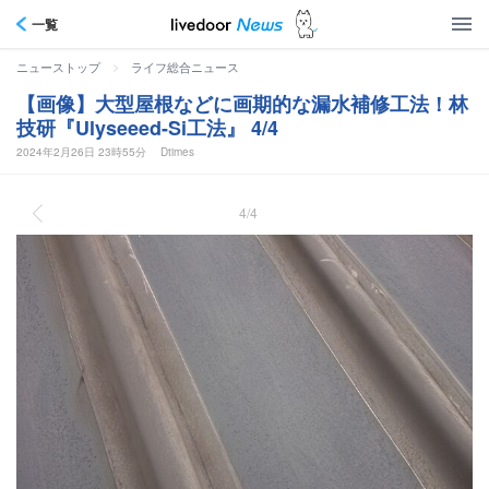
一覧
>
ニューストップ
ライフ総合ニュース
【画像】大型屋根などに画期的な漏水補修工法！林
技研『Ulyseeed-Si工法』 4/4
2024年2月26日 23時55分
Dtimes
4/4