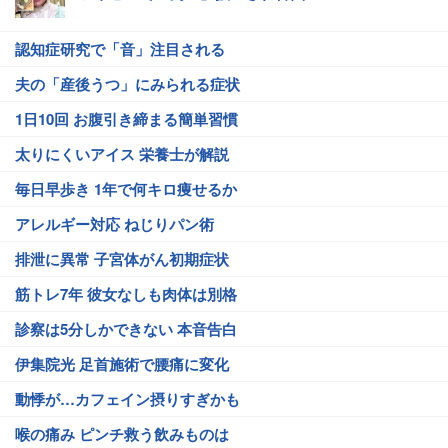
認知症研究で「音」注目される
夫の「産後うつ」にみられる症状
1日10回 お腹引き締まる簡単習慣
太りにくいアイス 栄養士が解説
毎日早歩き 1年で何キロ痩せるか
アレルギー対応 ねじりパン術
排泄に異常 子宮体がん初期症状
筋トレ7年 彼女なしも肉体は別格
診察は5分しかできない 本音告白
伊集院光 足首施術で腰痛に変化
動悸が…カフェイン摂りすぎかも
喉の痛み ピンチ救う飲みものは