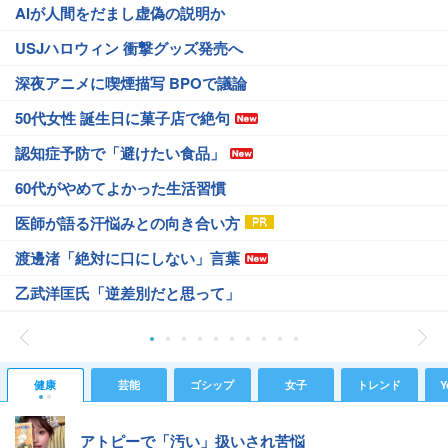
AIが人間をだまし虚偽の説明か
USJハロウィン 衝撃グッズ発売へ
深夜アニメに喫煙描写 BPOで議論
50代女性 誕生日に菓子店で絶句
認知症予防で「避けたい食品」
60代がやめてよかった生活習慣
医師が語る汗悩みとの向き合い方
渡邊渚「絶対に口にしない」言葉
乙武洋匡氏「逆差別だと思って」
健康
芸能
ゴシップ
女子
トレンド
Y
アトピーで「汚い」扱いされ苦悩