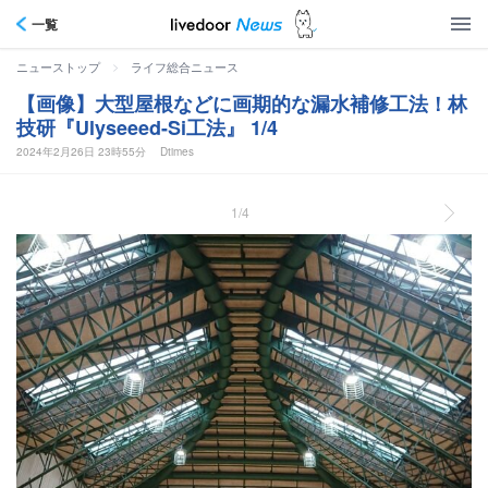
一覧
>
ニューストップ
ライフ総合ニュース
【画像】大型屋根などに画期的な漏水補修工法！林
技研『Ulyseeed-Si工法』 1/4
2024年2月26日 23時55分
Dtimes
1/4