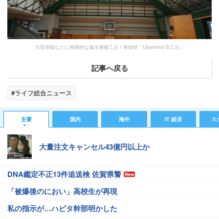
大型屋根などに画期的な漏水補修工法！林技研『Ulyseeed-Si工法』
記事へ戻る
#ライフ総合ニュース
主要
国内
海外
IT 経済
ス
大量注文キャンセル43億円以上か
DNA鑑定不正13件追送検 佐賀県警
「被爆後のにおい」高校生が再現
私の指示が…ハビタ幹部明かした