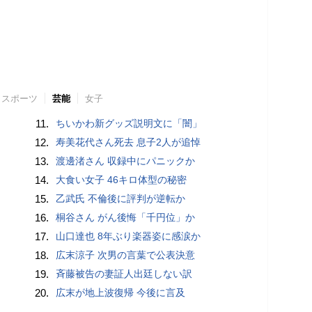
スポーツ
芸能
女子
11.
ちいかわ新グッズ説明文に「闇」
12.
寿美花代さん死去 息子2人が追悼
13.
渡邊渚さん 収録中にパニックか
14.
大食い女子 46キロ体型の秘密
15.
乙武氏 不倫後に評判が逆転か
16.
桐谷さん がん後悔「千円位」か
17.
山口達也 8年ぶり楽器姿に感涙か
18.
広末涼子 次男の言葉で公表決意
19.
斉藤被告の妻証人出廷しない訳
20.
広末が地上波復帰 今後に言及