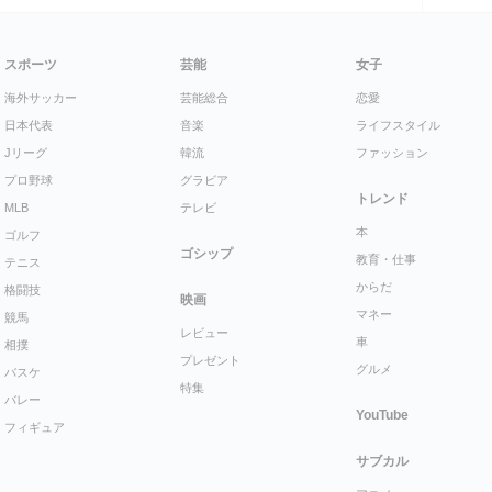
スポーツ
芸能
女子
海外サッカー
芸能総合
恋愛
日本代表
音楽
ライフスタイル
Jリーグ
韓流
ファッション
プロ野球
グラビア
トレンド
MLB
テレビ
本
ゴルフ
ゴシップ
教育・仕事
テニス
からだ
格闘技
映画
マネー
競馬
レビュー
車
相撲
プレゼント
グルメ
バスケ
特集
バレー
YouTube
フィギュア
サブカル