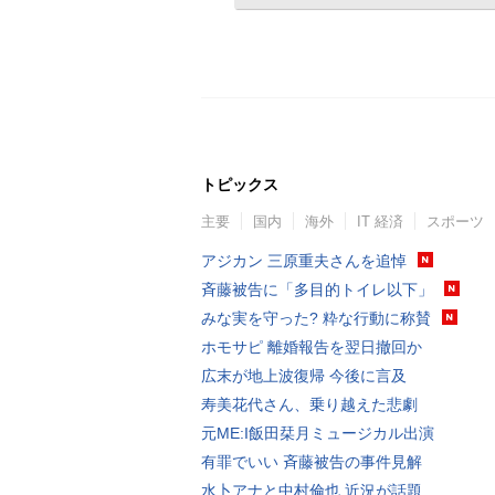
トピックス
主要
国内
海外
IT 経済
スポーツ
アジカン 三原重夫さんを追悼
斉藤被告に「多目的トイレ以下」
みな実を守った? 粋な行動に称賛
ホモサピ 離婚報告を翌日撤回か
広末が地上波復帰 今後に言及
寿美花代さん、乗り越えた悲劇
元ME:I飯田栞月ミュージカル出演
有罪でいい 斉藤被告の事件見解
水卜アナと中村倫也 近況が話題