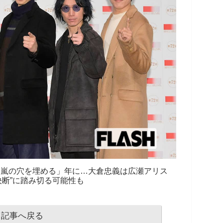
年は「嵐の穴を埋める」年に…大倉忠義は広瀬アリス
決断”に踏み切る可能性も
記事へ戻る