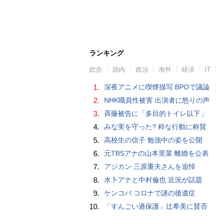
ランキング
総合
国内
政治
海外
経済
IT
1.
深夜アニメに喫煙描写 BPOで議論
2.
NHK職員性被害 出演者に怒りの声
3.
斉藤被告に「多目的トイレ以下」
4.
みな実を守った? 粋な行動に称賛
5.
高校生の信子 勉強中の姿を公開
6.
元TBSアナの山本里菜 離婚を公表
7.
アジカン 三原重夫さんを追悼
8.
水卜アナと中村倫也 近況が話題
9.
ケンコバ コロナで謎の後遺症
10.
「すんごい過保護」辻希美に賛否