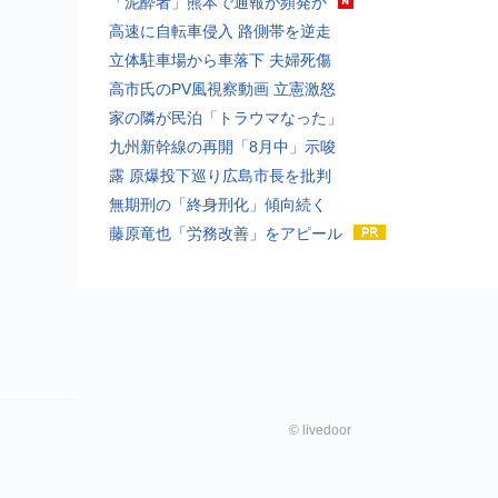
「泥酔者」熊本で通報が頻発か
高速に自転車侵入 路側帯を逆走
立体駐車場から車落下 夫婦死傷
高市氏のPV風視察動画 立憲激怒
家の隣が民泊「トラウマなった」
九州新幹線の再開「8月中」示唆
露 原爆投下巡り広島市長を批判
無期刑の「終身刑化」傾向続く
藤原竜也「労務改善」をアピール
©
livedoor