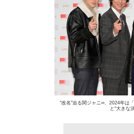
“改名”迫る関ジャニ∞、2024
と“大きな