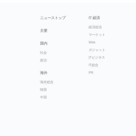
ニューストップ
IT 経済
経済総合
主要
マーケット
Web
国内
ガジェット
社会
ITビジネス
政治
IT総合
海外
PR
海外総合
韓国
中国