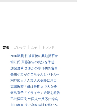
芸能
ゴシップ
女子
トレンド
NHK職員 性被害後の異動拒否か
堀江氏 斉藤被告の判決を予想
加藤夏希 まさかの馴れ初め告白
長州小力がクロちゃんとバトルへ
桐谷広人さん加入の保険に注目
高嶋政宏「母は最期まで大女優」
飯島直子「イライラ」近況を報告
乙武洋匡氏 外国人の反応に苦笑
川口春奈 夫と高級時計お揃いか