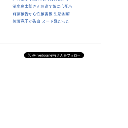
清水良太郎さん急逝で娘に心配も
斉藤被告から性被害後 生活困窮
佐藤寛子が告白 ヌード嫌だった