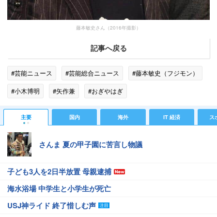
藤本敏史さん（2016年撮影）
記事へ戻る
#芸能ニュース
#芸能総合ニュース
#藤本敏史（フジモン）
#小木博明
#矢作兼
#おぎやはぎ
#おぎやはぎのメガネびいき
#エンタメ・芸能ニュース
主要
国内
海外
IT 経済
ス
さんま 夏の甲子園に苦言し物議
子ども3人を2日半放置 母親逮捕
海水浴場 中学生と小学生が死亡
USJ神ライド 終了惜しむ声