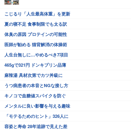
こじるり「人生最高体重」を更新
夏の寝不足 食事制限でも太る訳
体臭の原因 プロテインの可能性
医師が勧める 猫背解消の体操術
人生台無しに…やめるべき7項目
465gで321円 ドンキプリン品薄
麻辣湯 具材次第でカツ丼級に
うつ病患者の本音とNGな接し方
キノコで血糖値スパイクを防ぐ
メンタルに良い影響を与える趣味
「モテるためのヒント」326人に
容姿と寿命 28年追跡で見えた差