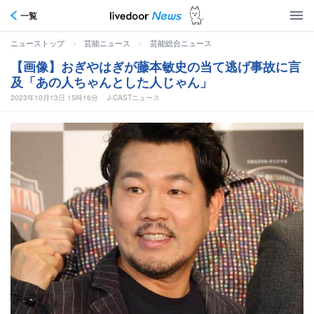
一覧
>
>
ニューストップ
芸能ニュース
芸能総合ニュース
【画像】おぎやはぎが藤本敏史の当て逃げ事故に言
及「あの人ちゃんとした人じゃん」
2023年10月13日 15時16分
J-CASTニュース