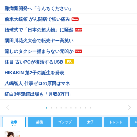
難病薬開発へ「うんちください」
前米大統領 がん闘病で強い痛み
始球式で「日本の超大物」に騒然
隅田川花火大会で転売ヤー高笑い
流しのタクシー捕まらない元凶か
注目 古いPCが復活するUSB
HIKAKIN 第2子の誕生を発表
八嶋智人 仕事ゼロの原因はマネ
紅白3年連続出場も「月収8万円」
健康
芸能
ゴシップ
女子
トレンド
Y