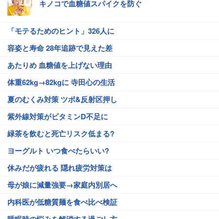
キノコで血糖値スパイクを防ぐ
「モテるためのヒント」326人に
容姿と寿命 28年追跡で見えた差
あたりめ 血糖値を上げない理由
体重62kg→82kgに 寺田心の生活
夏のむくみ対策 ツボ&反射区押し
紫外線対策がビタミンD不足に
緑茶を飲むと死亡リスク低まる?
ヨーグルト いつ食べたらいい?
休みだが疲れる 隠れ疲労対策は
母が娘に減量強要→家庭内別居へ
内科医が低糖質麺を食べ比べ検証