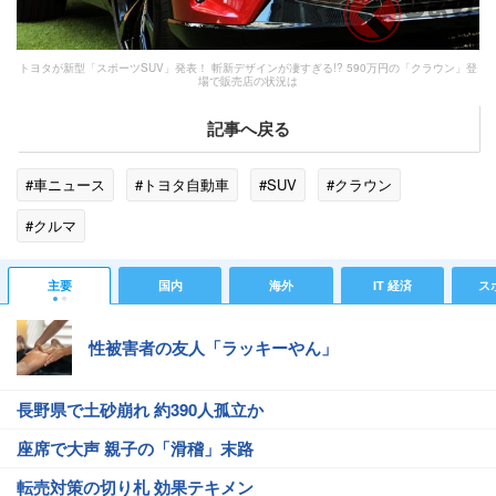
トヨタが新型「スポーツSUV」発表！ 斬新デザインが凄すぎる!? 590万円の「クラウン」登
場で販売店の状況は
記事へ戻る
#車ニュース
#トヨタ自動車
#SUV
#クラウン
#クルマ
主要
国内
海外
IT 経済
ス
性被害者の友人「ラッキーやん」
長野県で土砂崩れ 約390人孤立か
座席で大声 親子の「滑稽」末路
転売対策の切り札 効果テキメン