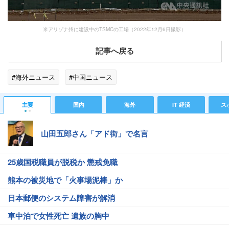
米アリゾナ州に建設中のTSMCの工場（2022年12月6日撮影）
記事へ戻る
#海外ニュース
#中国ニュース
主要
国内
海外
IT 経済
ス
山田五郎さん「アド街」で名言
25歳国税職員が脱税か 懲戒免職
熊本の被災地で「火事場泥棒」か
日本郵便のシステム障害が解消
車中泊で女性死亡 遺族の胸中