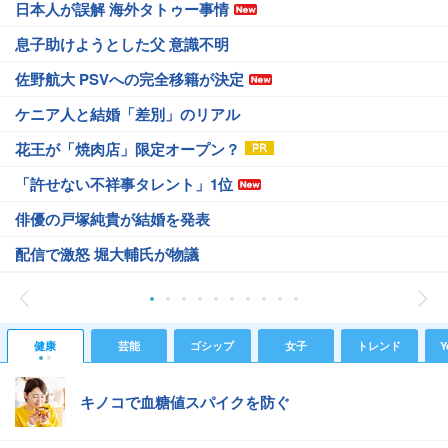
日本人が誤解 海外タトゥー事情
息子助けようとした父 意識不明
佐野航大 PSVへの完全移籍が決定
ケニア人と結婚「差別」のリアル
花王が「焼肉店」限定オープン？
「許せない不祥事タレント」1位
俳優の戸塚純貴が結婚を発表
配信で激怒 堀大輔氏が物議
健康
芸能
ゴシップ
女子
トレンド
Y
キノコで血糖値スパイクを防ぐ