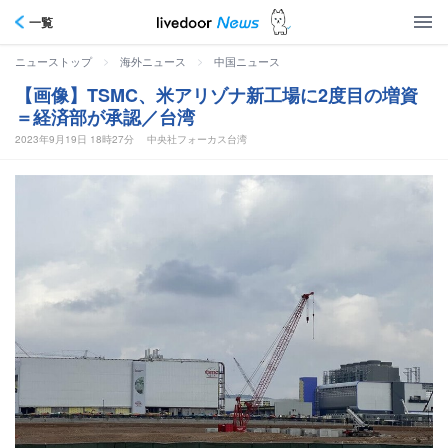
一覧
>
>
ニューストップ
海外ニュース
中国ニュース
【画像】TSMC、米アリゾナ新工場に2度目の増資
＝経済部が承認／台湾
2023年9月19日 18時27分
中央社フォーカス台湾