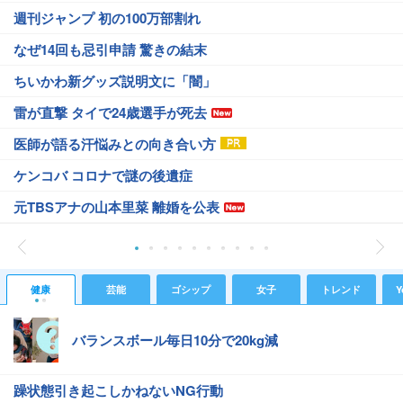
週刊ジャンプ 初の100万部割れ
なぜ14回も忌引申請 驚きの結末
ちいかわ新グッズ説明文に「闇」
雷が直撃 タイで24歳選手が死去
医師が語る汗悩みとの向き合い方
ケンコバ コロナで謎の後遺症
元TBSアナの山本里菜 離婚を公表
健康
芸能
ゴシップ
女子
トレンド
Y
バランスボール毎日10分で20kg減
躁状態引き起こしかねないNG行動