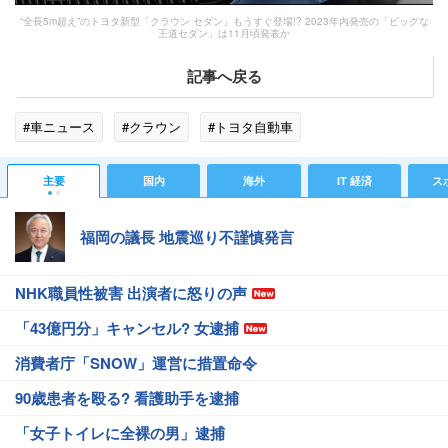
“全長5m超え”のトヨタ新型「クラウン セダン」もうすぐ登場!? 2023年内発売の「ビッグな
王道セダン」は11月頃発表か
記事へ戻る
#車ニュース
#クラウン
#トヨタ自動車
主要
国内
海外
IT 経済
ス
福岡の議長 地震巡り不謹慎発言
NHK職員性被害 出演者に怒りの声
「43億円分」キャンセル? 女逮捕
消費者庁「SNOW」運営に措置命令
90歳患者を殴る? 看護助手を逮捕
「女子トイレに全裸の男」逮捕