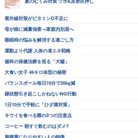
夏のむくみ対策 ツボ&反射区押し
紫外線対策がビタミンD不足に
母が娘に減量強要→家庭内別居へ
睡眠時の悩みを解消する過ごし方
運動より代謝 人体の省エネ戦略
歯科の保健治療を巡る「大嘘」
大食い女子 46キロ体型の秘密
バランスボール毎日10分で20kg減
躁状態引き起こしかねないNG行動
1日10分で手軽に「ひざ痛対策」
キウイを食べる際の3つの注意点
コーヒー 朝すぐ飲むのはダメ?
脳梗塞になりやすい人の特徴