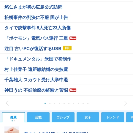
悠仁さまが初の広島公式訪問
松橋事件の判決に不服 国が上告
タイで銃撃事件 5人死亡23人負傷
「ポケモン」電気バス運行 三重
注目 古いPCが復活するUSB
「ドキュメンタル」米国で初制作
村上佳菜子 遠距離結婚の夫披露
千葉雄大 スカウト受け大学中退
神田うの 不妊治療の経験と苦悩
健康
芸能
ゴシップ
女子
トレンド
Y