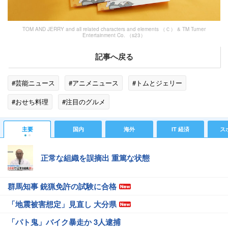
TOM AND JERRY and all related characters and elements （Ｃ） & TM Turner
Entertainment Co. （s23）
記事へ戻る
#芸能ニュース
#アニメニュース
#トムとジェリー
#おせち料理
#注目のグルメ
主要
国内
海外
IT 経済
ス
正常な組織を誤摘出 重篤な状態
群馬知事 銃猟免許の試験に合格
「地震被害想定」見直し 大分県
「パト鬼」バイク暴走か 3人逮捕