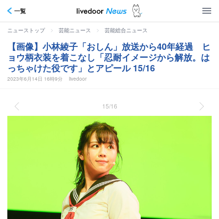
一覧
>
>
ニューストップ
芸能ニュース
芸能総合ニュース
【画像】小林綾子「おしん」放送から40年経過 ヒ
ョウ柄衣装を着こなし「忍耐イメージから解放。は
っちゃけた役です」とアピール 15/16
2023年6月14日 16時9分
livedoor
15/16