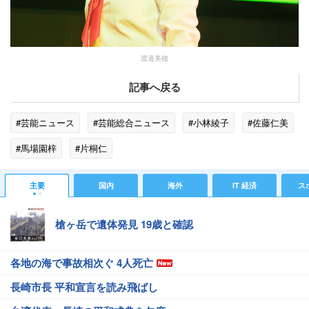
渡邉美穂
記事へ戻る
#芸能ニュース
#芸能総合ニュース
#小林綾子
#佐藤仁美
#馬場園梓
#片桐仁
主要
国内
海外
IT 経済
ス
槍ヶ岳で遺体発見 19歳と確認
各地の海で事故相次ぐ 4人死亡
長崎市長 平和宣言を読み飛ばし