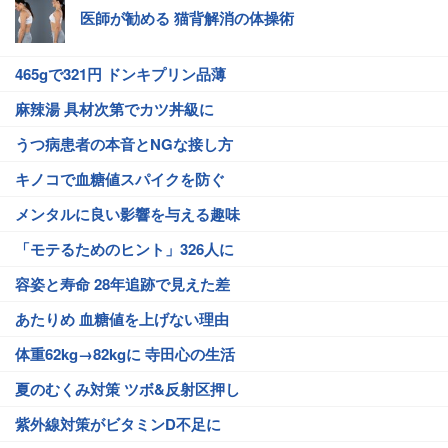
医師が勧める 猫背解消の体操術
465gで321円 ドンキプリン品薄
麻辣湯 具材次第でカツ丼級に
うつ病患者の本音とNGな接し方
キノコで血糖値スパイクを防ぐ
メンタルに良い影響を与える趣味
「モテるためのヒント」326人に
容姿と寿命 28年追跡で見えた差
あたりめ 血糖値を上げない理由
体重62kg→82kgに 寺田心の生活
夏のむくみ対策 ツボ&反射区押し
紫外線対策がビタミンD不足に