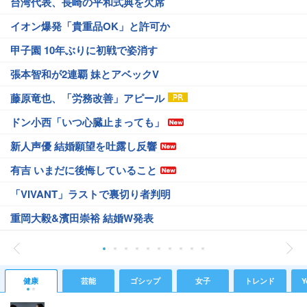
台湾代表、長崎の平和式典を欠席
イオン爆発「貴重品OK」と許可か
甲子園 10年ぶりに初戦で姿消す
張本智和が2連覇 妹とアベックV
藤原竜也、「労務改善」アピール
ドン小西「いつ心臓止まっても」
新人声優 結婚願望を吐露し反響
有吉 いまだに後悔していること
「VIVANT」ラストで裏切り者判明
重岡大毅&濱田崇裕 結婚W発表
健康
芸能
ゴシップ
女子
トレンド
Y