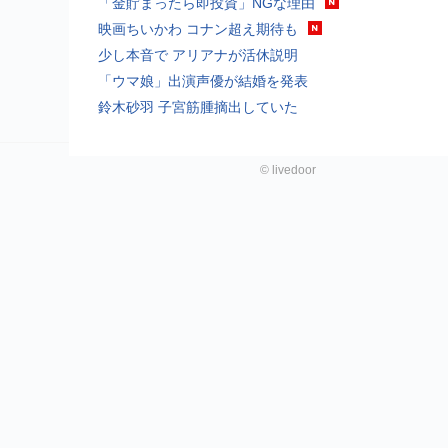
「金貯まったら即投資」NGな理由
映画ちいかわ コナン超え期待も
少し本音で アリアナが活休説明
「ウマ娘」出演声優が結婚を発表
鈴木砂羽 子宮筋腫摘出していた
©
livedoor