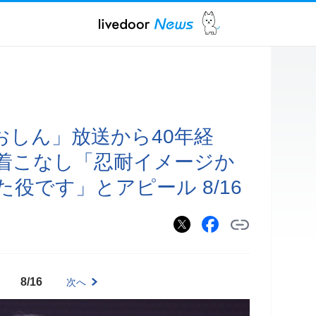
おしん」放送から40年経
着こなし「忍耐イメージか
役です」とアピール 8/16
8/16
次へ