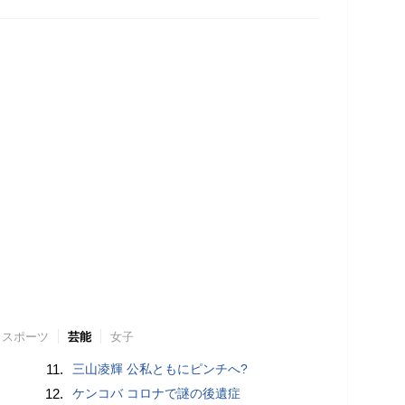
スポーツ
芸能
女子
11.
三山凌輝 公私ともにピンチへ?
12.
ケンコバ コロナで謎の後遺症