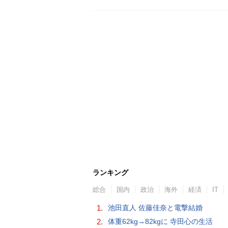
ランキング
総合
国内
政治
海外
経済
IT
1.
池田直人 佐藤佳奈と電撃結婚
2.
体重62kg→82kgに 寺田心の生活