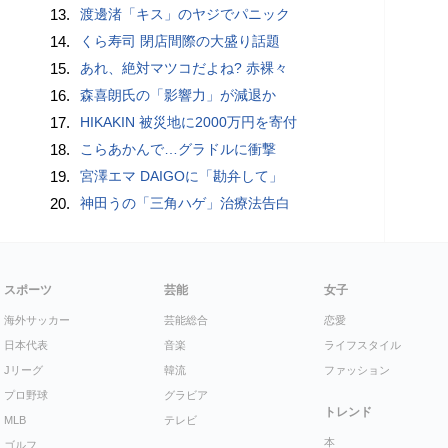
13.
渡邊渚「キス」のヤジでパニック
14.
くら寿司 閉店間際の大盛り話題
15.
あれ、絶対マツコだよね? 赤裸々
16.
森喜朗氏の「影響力」が減退か
17.
HIKAKIN 被災地に2000万円を寄付
18.
こらあかんで…グラドルに衝撃
19.
宮澤エマ DAIGOに「勘弁して」
20.
神田うの「三角ハゲ」治療法告白
スポーツ
芸能
女子
海外サッカー
芸能総合
恋愛
日本代表
音楽
ライフスタイル
Jリーグ
韓流
ファッション
プロ野球
グラビア
トレンド
MLB
テレビ
本
ゴルフ