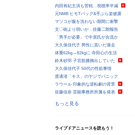
内田有紀主演も苦戦…視聴率半減
元NMB ヒモTバッグ&手ぶら姿披露
マツコが服を洗わない期間に衝撃
文〇砲より弱いが…佐藤二朗報告
「男手が必要」で中居氏が合流か
大久保佳代子 男性に貢いだ過去
体重62kg→82kgに 寺田心の生活
鈴木砂羽 子宮筋腫摘出していた
大久保佳代子 50代の性欲事情
渡邊渚「キス」のヤジでパニック
ラウール 印象的な逆転劇の背景
佐藤佳奈 芸能事務所所属を発表
もっと見る
ライブドアニュースを読もう！