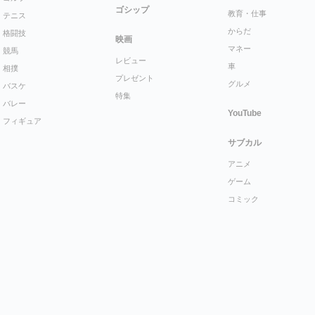
ゴシップ
教育・仕事
テニス
からだ
格闘技
映画
マネー
競馬
レビュー
車
相撲
プレゼント
グルメ
バスケ
特集
バレー
YouTube
フィギュア
サブカル
アニメ
ゲーム
コミック