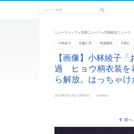
ニューストップ
芸能ニュース
芸能総合ニュース
>
>
小林綾子
佐藤仁美
馬場園梓
片桐仁
【画像】小林綾子「
過 ヒョウ柄衣装を
ら解放。はっちゃけた
2023年6月14日 16時9分
livedoor
前へ