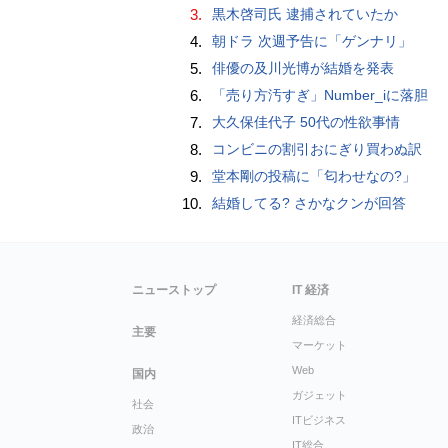
3.
黒木啓司氏 逮捕されていたか
4.
朝ドラ 次週予告に「ゲンナリ」
5.
俳優の及川光博が結婚を発表
6.
「売り方汚すぎ」Number_iに落胆
7.
大久保佳代子 50代の性欲事情
8.
コンビニの割引おにぎり買わぬ訳
9.
堂本剛の投稿に「匂わせなの?」
10.
結婚してる? さかなクンが回答
ニューストップ
IT 経済
経済総合
主要
マーケット
Web
国内
ガジェット
社会
ITビジネス
政治
IT総合