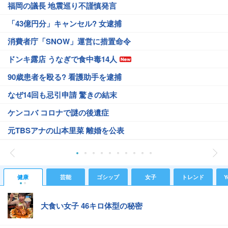
福岡の議長 地震巡り不謹慎発言
「43億円分」キャンセル? 女逮捕
消費者庁「SNOW」運営に措置命令
ドンキ露店 うなぎで食中毒14人
90歳患者を殴る? 看護助手を逮捕
なぜ14回も忌引申請 驚きの結末
ケンコバ コロナで謎の後遺症
元TBSアナの山本里菜 離婚を公表
健康
芸能
ゴシップ
女子
トレンド
Y
大食い女子 46キロ体型の秘密