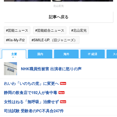
北山宏光
記事へ戻る
#芸能ニュース
#芸能総合ニュース
#北山宏光
#Kis-My-Ft2
#SMILE-UP.（旧ジャニーズ）
#エンタメ・芸能ニュース
#ゴシップ
主要
国内
海外
IT 経済
ス
NHK職員性被害 出演者に怒りの声
れいわ「いのちの党」に変更へ
静岡の飲食店で192人が食中毒
女性はねる「無呼吸」治療せず
司法試験 受験者のPC不具合247件