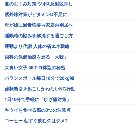
夏のむくみ対策 ツボ&反射区押し
紫外線対策がビタミンD不足に
母が娘に減量強要→家庭内別居へ
睡眠時の悩みを解消する過ごし方
運動より代謝 人体の省エネ戦略
歯科の保健治療を巡る「大嘘」
大食い女子 46キロ体型の秘密
バランスボール毎日10分で20kg減
躁状態引き起こしかねないNG行動
1日10分で手軽に「ひざ痛対策」
キウイを食べる際の3つの注意点
コーヒー 朝すぐ飲むのはダメ?