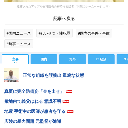
逮捕されたアップル歯科院長の柳時悟容疑者（同院のホームページより）
記事へ戻る
#国内ニュース
#わいせつ・性犯罪
#国内の事件・事故
#時事ニュース
主要
国内
海外
IT 経済
ス
正常な組織を誤摘出 重篤な状態
真夏に完全防備姿「金を出せ」
敷地内で義父はねる 意識不明
地震 手術中の医師が患者を守る
広陵の暴力問題 元監督が陳謝