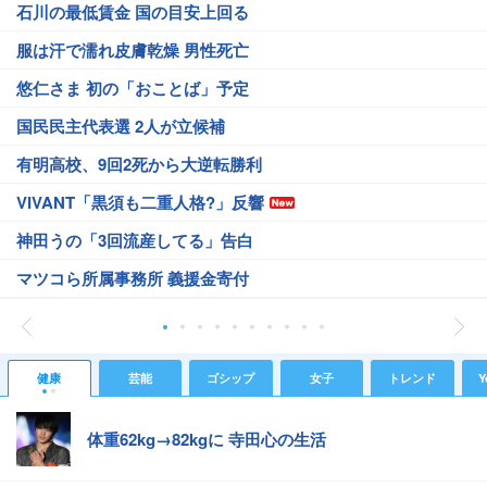
石川の最低賃金 国の目安上回る
服は汗で濡れ皮膚乾燥 男性死亡
悠仁さま 初の「おことば」予定
国民民主代表選 2人が立候補
有明高校、9回2死から大逆転勝利
VIVANT「黒須も二重人格?」反響
神田うの「3回流産してる」告白
マツコら所属事務所 義援金寄付
健康
芸能
ゴシップ
女子
トレンド
Y
体重62kg→82kgに 寺田心の生活